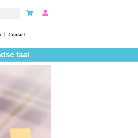
n
Contact
dse taal