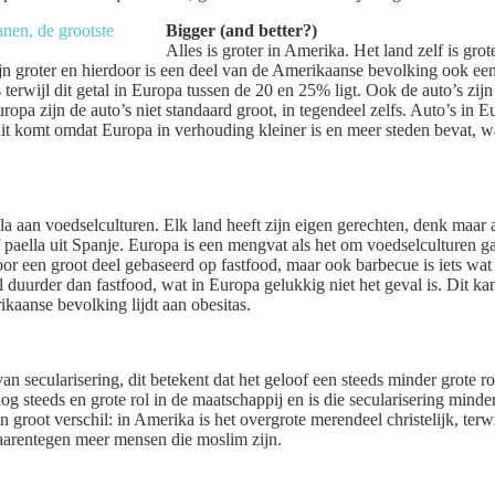
Bigger (and better?)
Alles is groter in Amerika. Het land zelf is gro
zijn groter en hierdoor is een deel van de Amerikaanse bevolking ook ee
terwijl dit getal in Europa tussen de 20 en 25% ligt. Ook de auto’s zijn
ropa zijn de auto’s niet standaard groot, in tegendeel zelfs. Auto’s in E
dit komt omdat Europa in verhouding kleiner is en meer steden bevat, w
a aan voedselculturen. Elk land heeft zijn eigen gerechten, denk maar aan
f paella uit Spanje. Europa is een mengvat als het om voedselculturen 
voor een groot deel gebaseerd op fastfood, maar ook barbecue is iets w
l duurder dan fastfood, wat in Europa gelukkig niet het geval is. Dit 
kaanse bevolking lijdt aan obesitas.
an secularisering, dit betekent dat het geloof een steeds minder grote ro
og steeds en grote rol in de maatschappij en is die secularisering min
n groot verschil: in Amerika is het overgrote merendeel christelijk, terwi
aarentegen meer mensen die moslim zijn.