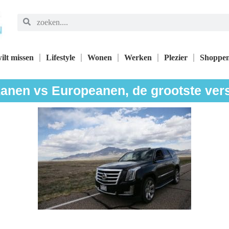
ilt missen
Lifestyle
Wonen
Werken
Plezier
Shoppe
anen vs Europeanen, de grootste vers