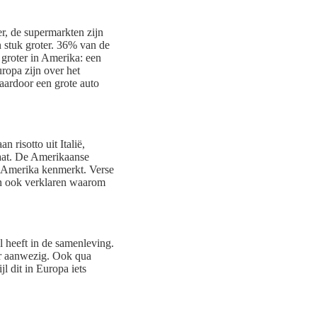
ter, de supermarkten zijn
n stuk groter. 36% van de
 groter in Amerika: een
uropa zijn over het
aardoor een grote auto
 risotto uit Italië,
gaat. De Amerikaanse
at Amerika kenmerkt. Verse
kan ook verklaren waarom
l heeft in de samenleving.
der aanwezig. Ook qua
jl dit in Europa iets