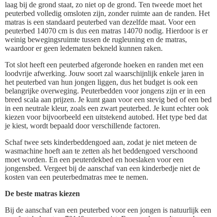
laag bij de grond staat, zo niet op de grond. Ten tweede moet het
peuterbed volledig omsloten zijn, zonder ruimte aan de randen. Het
matras is een standaard peuterbed van dezelfde maat. Voor een
peuterbed 14070 cm is dus een matras 14070 nodig. Hierdoor is er
weinig bewegingsruimte tussen de rugleuning en de matras,
waardoor er geen ledematen bekneld kunnen raken.
Tot slot heeft een peuterbed afgeronde hoeken en randen met een
loodvrije afwerking. Jouw soort zal waarschijnlijk enkele jaren in
het peuterbed van hun jongen liggen, dus het budget is ook een
belangrijke overweging. Peuterbedden voor jongens zijn er in een
breed scala aan prijzen. Je kunt gaan voor een stevig bed of een bed
in een neutrale kleur, zoals een zwart peuterbed. Je kunt echter ook
kiezen voor bijvoorbeeld een uitstekend autobed. Het type bed dat
je kiest, wordt bepaald door verschillende factoren.
Schaf twee sets kinderbeddengoed aan, zodat je niet meteen de
wasmachine hoeft aan te zetten als het beddengoed verschoond
moet worden. En een peuterdekbed en hoeslaken voor een
jongensbed. Vergeet bij de aanschaf van een kinderbedje niet de
kosten van een peuterbedmatras mee te nemen.
De beste matras kiezen
Bij de aanschaf van een peuterbed voor een jongen is natuurlijk een