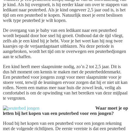
je kind. Als hij overgroeit, is hij eerder klaar om over te stappen van
ledikant naar peuterbed. Als je kind ongeveer 2,5 jaar oud is, is het
tijd om een ​​peuterbed te kopen. Natuurlijk moet je eerst beslissen
welk type peuterbed je wilt kopen.
De overgang van je baby van een ledikant naar een peuterbed
wordt bepaald door hoe snel hij groeit. Onthoud dat de tijd vliegt,
zelfs als je een kind bij je hebt. Voor je het weet kan hij nog twee
kaarsjes op de verjaardagstaart uitblazen. Nu deze periode is
aangebroken, wordt het tijd om te overwegen een peuterbedjongen
aan te schaffen.
Een kind heeft meer slaapruimte nodig, zo’n 2 tot 2,5 jaar. Dit is
dus hét moment om kennis te maken met de peuterbeddenmarkt.
Een peuterbed voor jongens zorgt voor meer slaapruimte voor je
stoere vent, terwijl de leuningen ervoor zorgen dat hij er niet uit kan
rollen. Neem een ​​matras mee naar huis die zowel leuk, veilig als
comfortabel is om de opwinding van het bereiken van deze mijlpaal
te vergroten.
Waar moet je op
letten bij het kopen van een peuterbed voor een jongen?
Houd bij het kopen van een peuterbed voor een jongen rekening
met de volgende richtlijnen. De eerste vereiste is dat een peuterbed