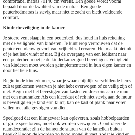
comfortabel matras 70140 cm vereist. Een goede wordt vooral
bepaald door de kwaliteit van de matras. Een goede
peuterbedmatras is stevig maar niet te zacht en biedt voldoende
comfort.
Kinderbeveiliging in de kamer
Je stoere vent slaapt in een peuterbed, dus houd in huis rekening
met de veiligheid van kinderen. Je kunt erop vertrouwen dat de
peuter een nieuw gevoel van vrijheid zal ervaren. Het maakt niet uit
of je het leuk vindt of niet. Bij de overgang van een ledikant naar
een peuterbed moet je de kinderkamer goed beveiligen. Veiligheid
van kinderen moet worden geïmplementeerd in hun eigen kamer en
door het hele huis.
Begin in de kinderkamer, waar je waarschijnlijk verschillende items
zult tegenkomen waarvan je niet hebt overwogen of ze veilig zijn of
niet. Begin met het bevestigen van kasten en dressoirs aan de muur
met een muuranker. Als een kleerkast of rek niet stevig aan de muur
is bevestigd en je kind erin klimt, kan de kast of plank naar voren
vallen met alle gevolgen van dien.
Speelgoed dat een klimgevaar kan opleveren, zoals hobbelpaarden
of grote speeltorens, moet ook worden verwijderd. Controleer de
raamdecoratie; zijn de hangende snaren van de lamellen buiten
bereik? Knoop de koorden zo hoog mogelijk vast, zodat je kind er