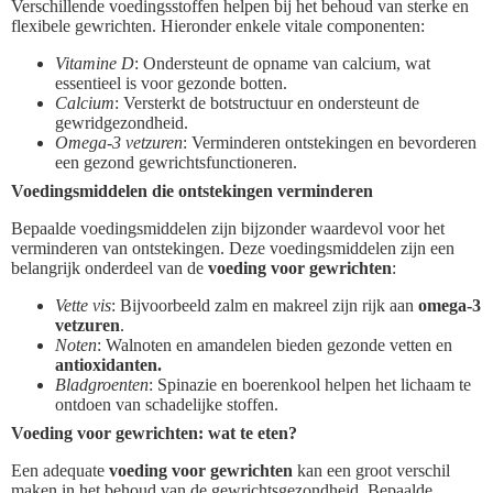
Verschillende voedingsstoffen helpen bij het behoud van sterke en
flexibele gewrichten. Hieronder enkele vitale componenten:
Vitamine D
: Ondersteunt de opname van calcium, wat
essentieel is voor gezonde botten.
Calcium
: Versterkt de botstructuur en ondersteunt de
gewridgezondheid.
Omega-3 vetzuren
: Verminderen ontstekingen en bevorderen
een gezond gewrichtsfunctioneren.
Voedingsmiddelen die ontstekingen verminderen
Bepaalde voedingsmiddelen zijn bijzonder waardevol voor het
verminderen van ontstekingen. Deze voedingsmiddelen zijn een
belangrijk onderdeel van de
voeding voor gewrichten
:
Vette vis
: Bijvoorbeeld zalm en makreel zijn rijk aan
omega-3
vetzuren
.
Noten
: Walnoten en amandelen bieden gezonde vetten en
antioxidanten.
Bladgroenten
: Spinazie en boerenkool helpen het lichaam te
ontdoen van schadelijke stoffen.
Voeding voor gewrichten: wat te eten?
Een adequate
voeding voor gewrichten
kan een groot verschil
maken in het behoud van de gewrichtsgezondheid. Bepaalde