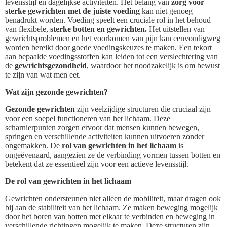
levensstijl en dagelijkse activiteiten. Het belang van
zorg voor
sterke gewrichten met de juiste voeding
kan niet genoeg
benadrukt worden. Voeding speelt een cruciale rol in het behoud
van flexibele,
sterke botten en gewrichten.
Het uitstellen van
gewrichtsproblemen en het voorkomen van pijn kan eenvoudigweg
worden bereikt door goede voedingskeuzes te maken. Een tekort
aan bepaalde voedingsstoffen kan leiden tot een verslechtering van
de
gewrichtsgezondheid
, waardoor het noodzakelijk is om bewust
te zijn van wat men eet.
Wat zijn gezonde gewrichten?
Gezonde gewrichten
zijn veelzijdige structuren die cruciaal zijn
voor een soepel functioneren van het lichaam. Deze
scharnierpunten zorgen ervoor dat mensen kunnen bewegen,
springen en verschillende activiteiten kunnen uitvoeren zonder
ongemakken. De
rol van gewrichten in het lichaam
is
ongeëvenaard, aangezien ze de verbinding vormen tussen botten en
betekent dat ze essentieel zijn voor een actieve levensstijl.
De rol van gewrichten in het lichaam
Gewrichten ondersteunen niet alleen de mobiliteit, maar dragen ook
bij aan de stabiliteit van het lichaam. Ze maken beweging mogelijk
door het boren van botten met elkaar te verbinden en beweging in
verschillende richtingen mogelijk te maken. Deze structuren zijn