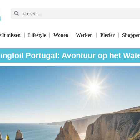
ilt missen
Lifestyle
Wonen
Werken
Plezier
Shoppe
ingfoil Portugal: Avontuur op het Wate