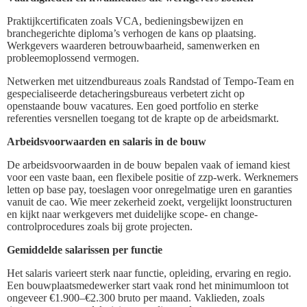
Praktijkcertificaten zoals VCA, bedieningsbewijzen en
branchegerichte diploma’s verhogen de kans op plaatsing.
Werkgevers waarderen betrouwbaarheid, samenwerken en
probleemoplossend vermogen.
Netwerken met uitzendbureaus zoals Randstad of Tempo-Team en
gespecialiseerde detacheringsbureaus verbetert zicht op
openstaande bouw vacatures. Een goed portfolio en sterke
referenties versnellen toegang tot de krapte op de arbeidsmarkt.
Arbeidsvoorwaarden en salaris in de bouw
De arbeidsvoorwaarden in de bouw bepalen vaak of iemand kiest
voor een vaste baan, een flexibele positie of zzp-werk. Werknemers
letten op base pay, toeslagen voor onregelmatige uren en garanties
vanuit de cao. Wie meer zekerheid zoekt, vergelijkt loonstructuren
en kijkt naar werkgevers met duidelijke scope- en change-
controlprocedures zoals bij grote projecten.
Gemiddelde salarissen per functie
Het salaris varieert sterk naar functie, opleiding, ervaring en regio.
Een bouwplaatsmedewerker start vaak rond het minimumloon tot
ongeveer €1.900–€2.300 bruto per maand. Vaklieden, zoals