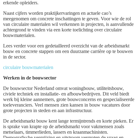
erkende opleiders.
Naast cijfers worden praktijkervaringen en actuele cao’s
meegenomen om concrete inschattingen te geven. Voor wie de rol
van circulaire materialen wil verkennen in projecten, is aanvullende
achtergrond te vinden via een korte toelichting over circulaire
bouwmaterialen.
Lees verder voor een gedetailleerd overzicht van de arbeidsmarkt
bouw en concrete stappen om een duurzame carrière op te bouwen
in de sector.
circulaire bouwmaterialen
Werken in de bouwsector
De bouwsector Nederland omvat woningbouw, utiliteitsbouw,
civiele techniek en installatie- en afbouwbedrijven. Dit veld biedt
werk bij kleine aannemers, grote bouwconcerns en gespecialiseerde
toeleveranciers. Veel mensen zien kansen in bouw vacatures door
grote projecten in steden en aan infrastructuur.
De arbeidsmarkt bouw kent lange termijntrends en korte pieken. Er
is sprake van krapte op de arbeidsmarkt voor vakmensen zoals
metselaars, timmerlieden, lassers en kraanmachinisten.
Demografische vergrijzing en uitstroom vergroten de vraag en