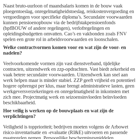
Naast bruto-uurloon of maandsalaris komen in de bouw vaak
ploegentoeslag, onregelmatigheidstoeslag, reiskostenvergoeding en
vergoedingen voor specifieke diploma’s. Secundaire voorwaarden
kunnen pensioenopbouw via de bedrijfstakpensioenfonds
(bpfBOUW of andere regelingen), verlofregelingen en
opleidingsbudgetten omvatten. Cao’s en vakbonden zoals FNV
spelen een grote rol in arbeidsvoorwaarden en loonschalen.
Welke contractvormen komen voor en wat zijn de voor- en
nadelen?
Veelvoorkomende vormen zijn vast dienstverband, tijdelijke
contracten, uitzendwerk en zzp-opdrachten. Vast biedt zekerheid en
vaak betere secundaire voorwaarden. Uitzendwerk kan snel aan
werk helpen maar is minder stabiel. ZZP geeft vrijheid en potentieel
hogere opbrengst per klus, maar brengt administratieve lasten, geen
werkgeversverzekeringen en onregelmatigheid in inkomsten met
zich mee. Projectmatig werk en seizoensinvloeden beïnvloeden
beschikbaarheid.
Hoe veilig is werken op de bouwplaats en wat zijn de
verplichtingen?
Veiligheid is topprioriteit; bedrijven moeten volgens de Arbowet
risico-inventarisatie en -evaluatie (RI&E) uitvoeren en passende
maatregelen nemen. Persoonlijke beschermingsmiddelen,