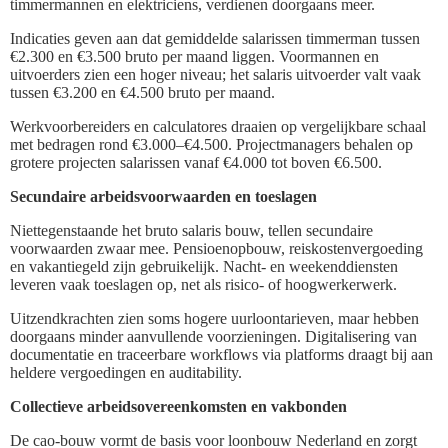
timmermannen en elektriciens, verdienen doorgaans meer.
Indicaties geven aan dat gemiddelde salarissen timmerman tussen
€2.300 en €3.500 bruto per maand liggen. Voormannen en
uitvoerders zien een hoger niveau; het salaris uitvoerder valt vaak
tussen €3.200 en €4.500 bruto per maand.
Werkvoorbereiders en calculatores draaien op vergelijkbare schaal
met bedragen rond €3.000–€4.500. Projectmanagers behalen op
grotere projecten salarissen vanaf €4.000 tot boven €6.500.
Secundaire arbeidsvoorwaarden en toeslagen
Niettegenstaande het bruto salaris bouw, tellen secundaire
voorwaarden zwaar mee. Pensioenopbouw, reiskostenvergoeding
en vakantiegeld zijn gebruikelijk. Nacht- en weekenddiensten
leveren vaak toeslagen op, net als risico- of hoogwerkerwerk.
Uitzendkrachten zien soms hogere uurloontarieven, maar hebben
doorgaans minder aanvullende voorzieningen. Digitalisering van
documentatie en traceerbare workflows via platforms draagt bij aan
heldere vergoedingen en auditability.
Collectieve arbeidsovereenkomsten en vakbonden
De cao-bouw vormt de basis voor loonbouw Nederland en zorgt