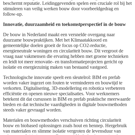
beschermt reputatie. Leidinggevenden spelen een cruciale rol bij het
stimuleren van veilig werken bouw door voorbeeldgedrag en
follow-up.
Innovatie, duurzaamheid en toekomstperspectief in de bouw
De bouw in Nederland maakt een versnelde overgang naar
duurzame bouwpraktijken. Met het Klimaatakkoord en
gemeentelijke doelen groeit de focus op CO2-reductie,
energieneutrale woningen en circulariteit bouw. Dit vergroot de
vraag naar vakmensen die ervaring hebben met groene technieken
en leidt tot meer renovatie- en transformatieprojecten gericht op
isolatie en energiezuinig maken van bestaand vastgoed.
Technologische innovatie speelt een sleutelrol: BIM en prefab
worden vaker ingezet om fouten te verminderen en bouwtijd te
verkorten. Digitalisering, 3D-modellering en robotica verbeteren
efficiëntie en openen nieuwe specialisaties. Voor werknemers
betekent dit dat cursussen in BIM en prefab praktische meerwaarde
bieden en dat technische vaardigheden in digitale bouwmethoden
steeds vaker gevraagd worden.
Materialen en bouwmethodes verschuiven richting circulariteit
bouw en biobased oplossingen zoals hout en hennep. Hergebruik
van materialen en slimme isolatie vergroten de levensduur van