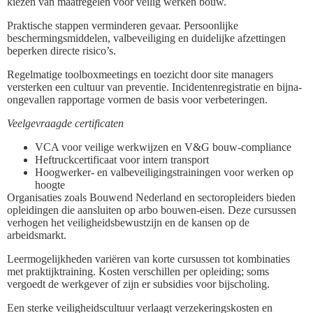
kiezen van maatregelen voor veilig werken bouw.
Praktische stappen verminderen gevaar. Persoonlijke
beschermingsmiddelen, valbeveiliging en duidelijke afzettingen
beperken directe risico’s.
Regelmatige toolboxmeetings en toezicht door site managers
versterken een cultuur van preventie. Incidentenregistratie en bijna-
ongevallen rapportage vormen de basis voor verbeteringen.
Veelgevraagde certificaten
VCA voor veilige werkwijzen en V&G bouw-compliance
Heftruckcertificaat voor intern transport
Hoogwerker- en valbeveiligingstrainingen voor werken op
hoogte
Organisaties zoals Bouwend Nederland en sectoropleiders bieden
opleidingen die aansluiten op arbo bouwen-eisen. Deze cursussen
verhogen het veiligheidsbewustzijn en de kansen op de
arbeidsmarkt.
Leermogelijkheden variëren van korte cursussen tot kombinaties
met praktijktraining. Kosten verschillen per opleiding; soms
vergoedt de werkgever of zijn er subsidies voor bijscholing.
Een sterke veiligheidscultuur verlaagt verzekeringskosten en