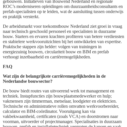
gebouwen. Initiatieven van Bouwend Nederland en regionale
ROC’s moderniseren opleidingen om duurzaamheidsconsultants en
prefab-specialisten op te leiden, wat de aansluiting tussen onderwijs
en praktijk versterkt.
De arbeidsmarkt voor toekomstbouw Nederland ziet groei in vraag
naar technisch geschoold personeel en specialisten in duurzame
bouw. Starters en ervaren krachten profiteren van betere verdiensten
en stabielere werkvooruitzichten bij het ontwikkelen van expertise.
Praktische stappen zijn helder: volgen van trainingen in
energiezuinig bouwen, circulariteit bouw en BIM en prefab
verhoogt inzetbaarheid en carrièremogelijkheden.
FAQ
Wat zijn de belangrijkste carrièremogelijkheden in de
Nederlandse bouwsector?
De bouw biedt routes van uitvoerend werk tot management en
techniek. Instapfuncties zijn bouwplaatsmedewerker en hulp;
vakmensen zijn timmerman, metselaar, loodgieter en elektricien.
Technische en administratieve rollen omvatten werkvoorbereider,
calculator en BIM-coördinator. Vooruitgang kan via
vakbekwaamheid, certificaten (zoals VCA) en doorstromen naar
voorman, uitvoerder of projectmanager. Specialisaties in duurzaam
bouwen, prefab en installatietechniek vergroten de kansen en vaak