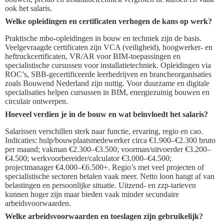
ook het salaris.
Welke opleidingen en certificaten verhogen de kans op werk?
Praktische mbo-opleidingen in bouw en techniek zijn de basis.
Veelgevraagde certificaten zijn VCA (veiligheid), hoogwerker- en
heftruckcertificaten, VR/AR voor BIM-toepassingen en
specialistische cursussen voor installatietechniek. Opleidingen via
ROC’s, SBB-gecertificeerde leerbedrijven en brancheorganisaties
zoals Bouwend Nederland zijn nuttig. Voor duurzame en digitale
specialisaties helpen cursussen in BIM, energiezuinig bouwen en
circulair ontwerpen.
Hoeveel verdien je in de bouw en wat beïnvloedt het salaris?
Salarissen verschillen sterk naar functie, ervaring, regio en cao.
Indicaties: hulp/bouwplaatsmedewerker circa €1.900–€2.300 bruto
per maand; vakman €2.300–€3.500; voorman/uitvoerder €3.200–
€4.500; werkvoorbereider/calculator €3.000–€4.500;
projectmanager €4.000–€6.500+. Regio’s met veel projecten of
specialistische sectoren betalen vaak meer. Netto loon hangt af van
belastingen en persoonlijke situatie. Uitzend- en zzp-tarieven
kunnen hoger zijn maar bieden vaak minder secundaire
arbeidsvoorwaarden.
Welke arbeidsvoorwaarden en toeslagen zijn gebruikelijk?