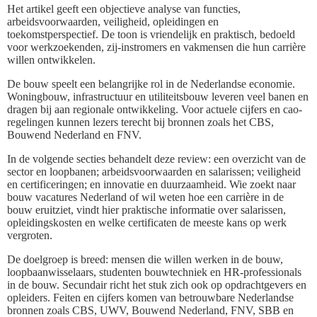
Het artikel geeft een objectieve analyse van functies,
arbeidsvoorwaarden, veiligheid, opleidingen en
toekomstperspectief. De toon is vriendelijk en praktisch, bedoeld
voor werkzoekenden, zij-instromers en vakmensen die hun carrière
willen ontwikkelen.
De bouw speelt een belangrijke rol in de Nederlandse economie.
Woningbouw, infrastructuur en utiliteitsbouw leveren veel banen en
dragen bij aan regionale ontwikkeling. Voor actuele cijfers en cao-
regelingen kunnen lezers terecht bij bronnen zoals het CBS,
Bouwend Nederland en FNV.
In de volgende secties behandelt deze review: een overzicht van de
sector en loopbanen; arbeidsvoorwaarden en salarissen; veiligheid
en certificeringen; en innovatie en duurzaamheid. Wie zoekt naar
bouw vacatures Nederland of wil weten hoe een carrière in de
bouw eruitziet, vindt hier praktische informatie over salarissen,
opleidingskosten en welke certificaten de meeste kans op werk
vergroten.
De doelgroep is breed: mensen die willen werken in de bouw,
loopbaanwisselaars, studenten bouwtechniek en HR-professionals
in de bouw. Secundair richt het stuk zich ook op opdrachtgevers en
opleiders. Feiten en cijfers komen van betrouwbare Nederlandse
bronnen zoals CBS, UWV, Bouwend Nederland, FNV, SBB en