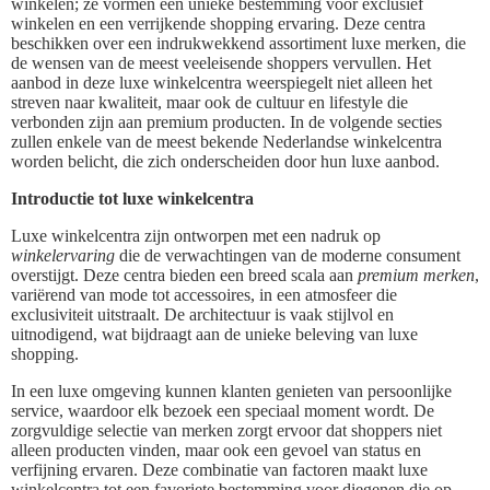
winkelen; ze vormen een unieke bestemming voor exclusief
winkelen en een verrijkende shopping ervaring. Deze centra
beschikken over een indrukwekkend assortiment luxe merken, die
de wensen van de meest veeleisende shoppers vervullen. Het
aanbod in deze luxe winkelcentra weerspiegelt niet alleen het
streven naar kwaliteit, maar ook de cultuur en lifestyle die
verbonden zijn aan premium producten. In de volgende secties
zullen enkele van de meest bekende Nederlandse winkelcentra
worden belicht, die zich onderscheiden door hun luxe aanbod.
Introductie tot luxe winkelcentra
Luxe winkelcentra zijn ontworpen met een nadruk op
winkelervaring
die de verwachtingen van de moderne consument
overstijgt. Deze centra bieden een breed scala aan
premium merken
,
variërend van mode tot accessoires, in een atmosfeer die
exclusiviteit uitstraalt. De architectuur is vaak stijlvol en
uitnodigend, wat bijdraagt aan de unieke beleving van luxe
shopping.
In een luxe omgeving kunnen klanten genieten van persoonlijke
service, waardoor elk bezoek een speciaal moment wordt. De
zorgvuldige selectie van merken zorgt ervoor dat shoppers niet
alleen producten vinden, maar ook een gevoel van status en
verfijning ervaren. Deze combinatie van factoren maakt luxe
winkelcentra tot een favoriete bestemming voor diegenen die op