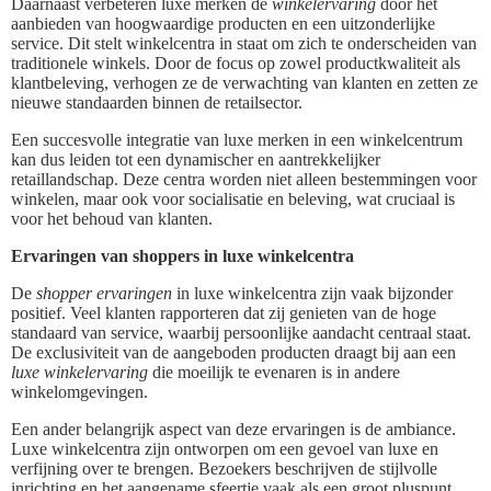
Daarnaast verbeteren luxe merken de
winkelervaring
door het
aanbieden van hoogwaardige producten en een uitzonderlijke
service. Dit stelt winkelcentra in staat om zich te onderscheiden van
traditionele winkels. Door de focus op zowel productkwaliteit als
klantbeleving, verhogen ze de verwachting van klanten en zetten ze
nieuwe standaarden binnen de retailsector.
Een succesvolle integratie van luxe merken in een winkelcentrum
kan dus leiden tot een dynamischer en aantrekkelijker
retaillandschap. Deze centra worden niet alleen bestemmingen voor
winkelen, maar ook voor socialisatie en beleving, wat cruciaal is
voor het behoud van klanten.
Ervaringen van shoppers in luxe winkelcentra
De
shopper ervaringen
in luxe winkelcentra zijn vaak bijzonder
positief. Veel klanten rapporteren dat zij genieten van de hoge
standaard van service, waarbij persoonlijke aandacht centraal staat.
De exclusiviteit van de aangeboden producten draagt bij aan een
luxe winkelervaring
die moeilijk te evenaren is in andere
winkelomgevingen.
Een ander belangrijk aspect van deze ervaringen is de ambiance.
Luxe winkelcentra zijn ontworpen om een gevoel van luxe en
verfijning over te brengen. Bezoekers beschrijven de stijlvolle
inrichting en het aangename sfeertje vaak als een groot pluspunt.