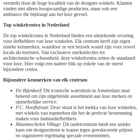
versterkt door de hoge kwaliteit van de designer winkels. Klanten
vinden niet alleen hoogwaardige producten, maar ook een
ambiance die bijdraagt aan het luxe gevoel.
Top winkelcentra in Nederland
De top winkelcentra in Nederland bieden een uitstekende ervaring
voor liefhebbers van luxe winkelen. Elk centrum heeft zijn eigen
unieke kenmerken, waardoor ze een bezoek waard zijn voor zowel
locals als toeristen. Van exclusieve merkselecties tot
architectonische schoonheid, deze winkelcentra zetten de standaard
voor luxe. Hier volgt een nadere blik op enkele van de meest
bijzondere centra.
Bijzondere kenmerken van elk centrum
De Bijenkorf
: Dit iconische warenhuis in Amsterdam staat
bekend om zijn uitgebreide assortiment aan luxe merken en
opmerkelijke service.
P.C. Hooftstraat
: Deze straat is het mekka van luxe winkelen,
met winkels van topmerken die het de perfecte bestemming
maken voor fashionliefhebbers.
Maasmechelen Village
: Dit outletcentrum biedt een unieke
kans om designeritems te kopen tegen gereduceerde prijzen
en organiseert regelmatig speciale evenementen.