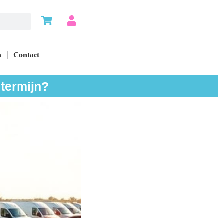
n
Contact
 termijn?