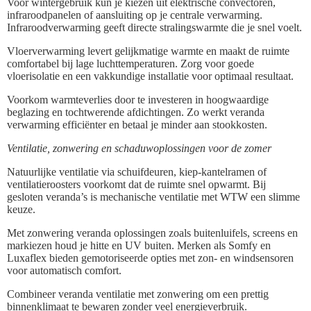
Voor wintergebruik kun je kiezen uit elektrische convectoren,
infraroodpanelen of aansluiting op je centrale verwarming.
Infraroodverwarming geeft directe stralingswarmte die je snel voelt.
Vloerverwarming levert gelijkmatige warmte en maakt de ruimte
comfortabel bij lage luchttemperaturen. Zorg voor goede
vloerisolatie en een vakkundige installatie voor optimaal resultaat.
Voorkom warmteverlies door te investeren in hoogwaardige
beglazing en tochtwerende afdichtingen. Zo werkt veranda
verwarming efficiënter en betaal je minder aan stookkosten.
Ventilatie, zonwering en schaduwoplossingen voor de zomer
Natuurlijke ventilatie via schuifdeuren, kiep-kantelramen of
ventilatieroosters voorkomt dat de ruimte snel opwarmt. Bij
gesloten veranda’s is mechanische ventilatie met WTW een slimme
keuze.
Met zonwering veranda oplossingen zoals buitenluifels, screens en
markiezen houd je hitte en UV buiten. Merken als Somfy en
Luxaflex bieden gemotoriseerde opties met zon- en windsensoren
voor automatisch comfort.
Combineer veranda ventilatie met zonwering om een prettig
binnenklimaat te bewaren zonder veel energieverbruik.