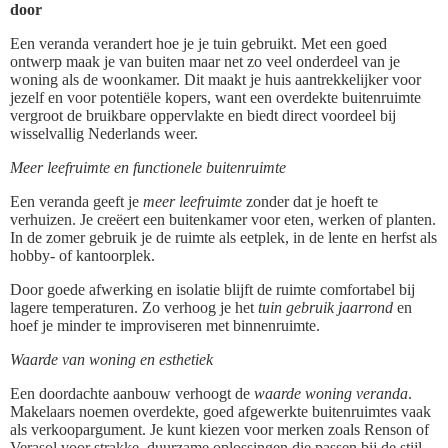
door
Een veranda verandert hoe je je tuin gebruikt. Met een goed
ontwerp maak je van buiten maar net zo veel onderdeel van je
woning als de woonkamer. Dit maakt je huis aantrekkelijker voor
jezelf en voor potentiële kopers, want een overdekte buitenruimte
vergroot de bruikbare oppervlakte en biedt direct voordeel bij
wisselvallig Nederlands weer.
Meer leefruimte en functionele buitenruimte
Een veranda geeft je
meer leefruimte
zonder dat je hoeft te
verhuizen. Je creëert een buitenkamer voor eten, werken of planten.
In de zomer gebruik je de ruimte als eetplek, in de lente en herfst als
hobby- of kantoorplek.
Door goede afwerking en isolatie blijft de ruimte comfortabel bij
lagere temperaturen. Zo verhoog je het
tuin gebruik jaarrond
en
hoef je minder te improviseren met binnenruimte.
Waarde van woning en esthetiek
Een doordachte aanbouw verhoogt de
waarde woning veranda
.
Makelaars noemen overdekte, goed afgewerkte buitenruimtes vaak
als verkoopargument. Je kunt kiezen voor merken zoals Renson of
Verasol voor strakke, duurzame oplossingen die passen bij de stijl