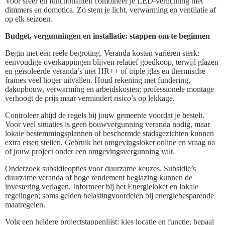
Voor sfeer en functionaliteit combineer je LED-verlichting met
dimmers en domotica. Zo stem je licht, verwarming en ventilatie af
op elk seizoen.
Budget, vergunningen en installatie: stappen om te beginnen
Begin met een reële begroting. Veranda kosten variëren sterk:
eenvoudige overkappingen blijven relatief goedkoop, terwijl glazen
en geïsoleerde veranda’s met HR++ of triple glas en thermische
frames veel hoger uitvallen. Houd rekening met fundering,
dakopbouw, verwarming en arbeidskosten; professionele montage
verhoogt de prijs maar vermindert risico’s op lekkage.
Controleer altijd de regels bij jouw gemeente voordat je bestelt.
Voor veel situaties is geen bouwvergunning veranda nodig, maar
lokale bestemmingsplannen of beschermde stadsgezichten kunnen
extra eisen stellen. Gebruik het omgevingsloket online en vraag na
of jouw project onder een omgevingsvergunning valt.
Onderzoek subsidieopties voor duurzame keuzes. Subsidie’s
duurzame veranda of hoge rendement beglazing kunnen de
investering verlagen. Informeer bij het Energieloket en lokale
regelingen; soms gelden belastingvoordelen bij energiebesparende
maatregelen.
Volg een heldere projectstappenlijst: kies locatie en functie, bepaal