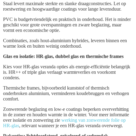
Staal levert maximale sterkte en slanke draagconstructies. Let op
roestwering en hoogwaardige coatings voor lange levensduur.
PVC is budgetvriendelijk en praktisch in onderhoud. Het is minder
geschikt voor grote overspanningen en zware beglazing, maar
vormt een economische optie.
Combinaties, zoals hout-aluminium hybrides, leveren binnen een
warme look en buiten weinig onderhoud.
Glas en isolatie: HR-glas, dubbel glas en thermische frames
Kies voor HR-glas veranda opties als energie-efficiëntie belangrijk
is. HR++ of triple glas verlaagt warmteverlies en voorkomt
condens.
Thermische frames, bijvoorbeeld kunststof of thermisch
onderbroken aluminium, verminderen koudebruggen en verhogen
comfort.
Zonwerende beglazing en low-e coatings beperken oververhitting
in de zomer en houden warmte in de winter. Voor meer informatie
over isolatie en zonwering zie
werking van zonwerende folie op
HR-glas
, relevant wanneer je een HR-glas veranda overweegt.
Dakopties: lichtdoorlatend, geïsoleerd of sedumdak