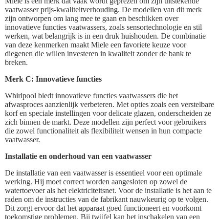
Miele is een merk dat vaak wordt geprezen om zijn uitstekende
vaatwasser prijs-kwaliteitverhouding. De modellen van dit merk
zijn ontworpen om lang mee te gaan en beschikken over
innovatieve functies vaatwassers, zoals sensortechnologie en stil
werken, wat belangrijk is in een druk huishouden. De combinatie
van deze kenmerken maakt Miele een favoriete keuze voor
diegenen die willen investeren in kwaliteit zonder de bank te
breken.
Merk C: Innovatieve functies
Whirlpool biedt innovatieve functies vaatwassers die het
afwasproces aanzienlijk verbeteren. Met opties zoals een verstelbare
korf en speciale instellingen voor delicate glazen, onderscheiden ze
zich binnen de markt. Deze modellen zijn perfect voor gebruikers
die zowel functionaliteit als flexibiliteit wensen in hun compacte
vaatwasser.
Installatie en onderhoud van een vaatwasser
De installatie van een vaatwasser is essentieel voor een optimale
werking. Hij moet correct worden aangesloten op zowel de
watertoevoer als het elektriciteitsnet. Voor de installatie is het aan te
raden om de instructies van de fabrikant nauwkeurig op te volgen.
Dit zorgt ervoor dat het apparaat goed functioneert en voorkomt
toekomstige problemen. Bij twijfel kan het inschakelen van een