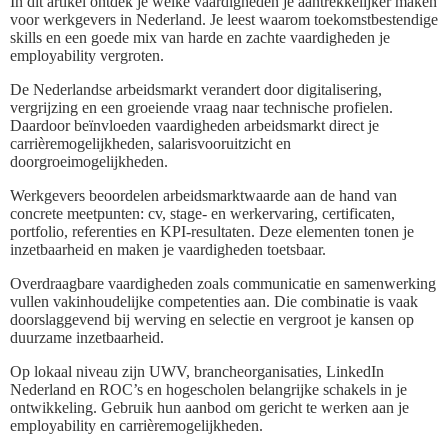
In dit artikel ontdek je welke vaardigheden je aantrekkelijker maken
voor werkgevers in Nederland. Je leest waarom toekomstbestendige
skills en een goede mix van harde en zachte vaardigheden je
employability vergroten.
De Nederlandse arbeidsmarkt verandert door digitalisering,
vergrijzing en een groeiende vraag naar technische profielen.
Daardoor beïnvloeden vaardigheden arbeidsmarkt direct je
carrièremogelijkheden, salarisvooruitzicht en
doorgroeimogelijkheden.
Werkgevers beoordelen arbeidsmarktwaarde aan de hand van
concrete meetpunten: cv, stage- en werkervaring, certificaten,
portfolio, referenties en KPI-resultaten. Deze elementen tonen je
inzetbaarheid en maken je vaardigheden toetsbaar.
Overdraagbare vaardigheden zoals communicatie en samenwerking
vullen vakinhoudelijke competenties aan. Die combinatie is vaak
doorslaggevend bij werving en selectie en vergroot je kansen op
duurzame inzetbaarheid.
Op lokaal niveau zijn UWV, brancheorganisaties, LinkedIn
Nederland en ROC’s en hogescholen belangrijke schakels in je
ontwikkeling. Gebruik hun aanbod om gericht te werken aan je
employability en carrièremogelijkheden.