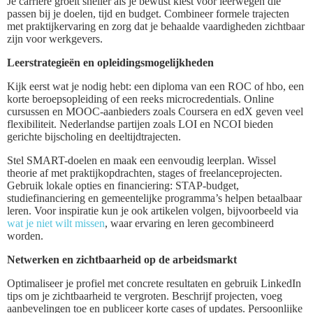
Je carrière groeit sneller als je bewust kiest voor leerwegen die
passen bij je doelen, tijd en budget. Combineer formele trajecten
met praktijkervaring en zorg dat je behaalde vaardigheden zichtbaar
zijn voor werkgevers.
Leerstrategieën en opleidingsmogelijkheden
Kijk eerst wat je nodig hebt: een diploma van een ROC of hbo, een
korte beroepsopleiding of een reeks microcredentials. Online
cursussen en MOOC-aanbieders zoals Coursera en edX geven veel
flexibiliteit. Nederlandse partijen zoals LOI en NCOI bieden
gerichte bijscholing en deeltijdtrajecten.
Stel SMART-doelen en maak een eenvoudig leerplan. Wissel
theorie af met praktijkopdrachten, stages of freelanceprojecten.
Gebruik lokale opties en financiering: STAP-budget,
studiefinanciering en gemeentelijke programma’s helpen betaalbaar
leren. Voor inspiratie kun je ook artikelen volgen, bijvoorbeeld via
wat je niet wilt missen
, waar ervaring en leren gecombineerd
worden.
Netwerken en zichtbaarheid op de arbeidsmarkt
Optimaliseer je profiel met concrete resultaten en gebruik LinkedIn
tips om je zichtbaarheid te vergroten. Beschrijf projecten, voeg
aanbevelingen toe en publiceer korte cases of updates. Persoonlijke