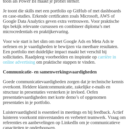
tools als Power BI maakt je profiel sterker.
Je toont die skills met een portfolio op GitHub of met dashboards
en case-studies. Erkende certificaten zoals Microsoft, AWS of
Google Data Analytics geven extra vertrouwen. Voor praktische
tips bekijk relevante cursussen en combineer diploma’s met
microcredentials en praktijkervaring.
Voor wie start is het slim om met Google Ads en Meta Ads te
oefenen en je vaardigheden te bewijzen via meetbare resultaten.
Een portfolio met duidelijke impact maakt het verschil bij
sollicitaties. Raadpleeg voorbeelden en inspiratie op
carrière in
online advertising
om praktische stappen te vinden.
Communicatie- en samenwerkingsvaardigheden
Goede communicatievaardigheden zorgen dat je technische kennis
overkomt. Heldere klantcommunicatie, zakelijke e-mails en
structuur in presentaties versterken je invloed. Oefen
presentatievaardigheden met korte demo’s of opgenomen
presentaties in je portfolio.
Luistervaardigheid is essentieel in meetings en bij feedback. Actief
luisteren voorkomt misverstanden en verbetert teamwerk. Vraag om
referenties en aanbevelingen op LinkedIn om je communicatieve
capaciteiten te onderbouwen.