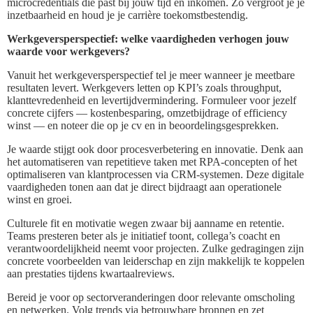
microcredentials die past bij jouw tijd en inkomen. Zo vergroot je je
inzetbaarheid en houd je je carrière toekomstbestendig.
Werkgeversperspectief: welke vaardigheden verhogen jouw
waarde voor werkgevers?
Vanuit het werkgeversperspectief tel je meer wanneer je meetbare
resultaten levert. Werkgevers letten op KPI’s zoals throughput,
klanttevredenheid en levertijdvermindering. Formuleer voor jezelf
concrete cijfers — kostenbesparing, omzetbijdrage of efficiency
winst — en noteer die op je cv en in beoordelingsgesprekken.
Je waarde stijgt ook door procesverbetering en innovatie. Denk aan
het automatiseren van repetitieve taken met RPA-concepten of het
optimaliseren van klantprocessen via CRM-systemen. Deze digitale
vaardigheden tonen aan dat je direct bijdraagt aan operationele
winst en groei.
Culturele fit en motivatie wegen zwaar bij aanname en retentie.
Teams presteren beter als je initiatief toont, collega’s coacht en
verantwoordelijkheid neemt voor projecten. Zulke gedragingen zijn
concrete voorbeelden van leiderschap en zijn makkelijk te koppelen
aan prestaties tijdens kwartaalreviews.
Bereid je voor op sectorveranderingen door relevante omscholing
en netwerken. Volg trends via betrouwbare bronnen en zet