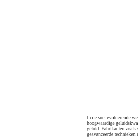
In de snel evoluerende wer
hoogwaardige geluidskwali
geluid. Fabrikanten zoals
geavanceerde technieken e