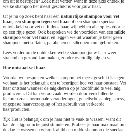
om dit te bestrijden? Zoek niet verder, want in deze gids ontdek je
welke shampoo het meest geschikt is voor jouw haar.
Of je nu op zoek bent naar een
natuurlijke shampoo voor vet
haar
, een
shampoo tegen vet haar
of een shampoo speciaal
ontwikkeld voor vet en futloos haar, wij hebben alle opties voor je
op een rijtje gezet. Ook bespreken we de voordelen van een
milde
shampoo voor vet haar
, en leggen we uit waarom je beter geen
shampoos met sulfaten, parabenen en siliconen kunt gebruiken.
Lees verder om te ontdekken welke shampoo jouw haar weer
stralend en gezond kan maken, zonder overtollig talg en vet.
Hoe ontstaat vet haar
Voordat we bespreken welke shampoo het meest geschikt is tegen
vet haar, is het belangrijk om te begrijpen hoe vet haar ontstaat. Vet
haar ontstaat wanneer de talgklieren op je hoofdhuid te veel talg
produceren. Dit kan veroorzaakt worden door verschillende
factoren zoals hormonale veranderingen, genetische aanleg, stress,
ongepaste haarverzorging of het gebruik van verkeerde
haarproducten.
Tip:
Het is belangrijk om je haar niet te vaak te wassen, want dit
kan de talgproductie juist stimuleren. Probeer je haar maximaal om
de dag te wassen en gebruik altijd een milde shampoo die speciaal