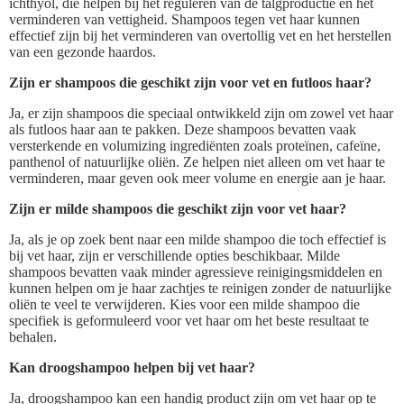
ichthyol, die helpen bij het reguleren van de talgproductie en het
verminderen van vettigheid. Shampoos tegen vet haar kunnen
effectief zijn bij het verminderen van overtollig vet en het herstellen
van een gezonde haardos.
Zijn er shampoos die geschikt zijn voor vet en futloos haar?
Ja, er zijn shampoos die speciaal ontwikkeld zijn om zowel vet haar
als futloos haar aan te pakken. Deze shampoos bevatten vaak
versterkende en volumizing ingrediënten zoals proteïnen, cafeïne,
panthenol of natuurlijke oliën. Ze helpen niet alleen om vet haar te
verminderen, maar geven ook meer volume en energie aan je haar.
Zijn er milde shampoos die geschikt zijn voor vet haar?
Ja, als je op zoek bent naar een milde shampoo die toch effectief is
bij vet haar, zijn er verschillende opties beschikbaar. Milde
shampoos bevatten vaak minder agressieve reinigingsmiddelen en
kunnen helpen om je haar zachtjes te reinigen zonder de natuurlijke
oliën te veel te verwijderen. Kies voor een milde shampoo die
specifiek is geformuleerd voor vet haar om het beste resultaat te
behalen.
Kan droogshampoo helpen bij vet haar?
Ja, droogshampoo kan een handig product zijn om vet haar op te