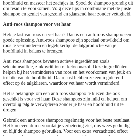
hoofdhuid en masseer het zachtjes in. Spoel de shampoo grondig uit
om residu te voorkomen. Volg deze tips in combinatie met de juiste
shampoo en geniet van gezond en glanzend haar zonder vettigheid.
Anti-roos shampoo voor vet haar
Heb je last van roos en vet haar? Dan is een anti-roos shampoo een
goede oplossing. Anti-roos shampoos zijn speciaal ontwikkeld om
roos te verminderen en tegelijkertijd de talgproductie van je
hoofdhuid in balans te brengen.
Anti-roos shampoos bevatten actieve ingrediënten zoals
seleniumsulfide, zinkpyrithion of ketoconazol. Deze ingrediënten
helpen bij het verminderen van roos en het voorkomen van jeuk en
irritatie van de hoofdhuid. Daarnaast hebben ze een regulerend
effect op de talgklieren, waardoor vet haar wordt verminderd.
Het is belangrijk om een anti-roos shampoo te kiezen die ook
geschikt is voor vet haar. Deze shampoos zijn mild en helpen om
overtollig talg te verwijderen zonder je haar en hoofdhuid uit te
drogen.
Gebruik een anti-roos shampoo regelmatig voor het beste resultaat.
Het kan even duren voordat je verbetering ziet, dus wees geduldig
en blijf de shampoo gebruiken. Voor een extra verzachtend effect