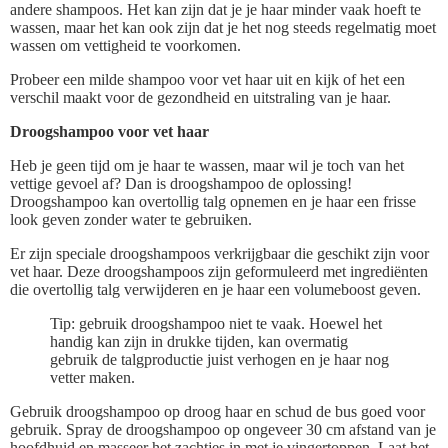
andere shampoos. Het kan zijn dat je je haar minder vaak hoeft te
wassen, maar het kan ook zijn dat je het nog steeds regelmatig moet
wassen om vettigheid te voorkomen.
Probeer een milde shampoo voor vet haar uit en kijk of het een
verschil maakt voor de gezondheid en uitstraling van je haar.
Droogshampoo voor vet haar
Heb je geen tijd om je haar te wassen, maar wil je toch van het
vettige gevoel af? Dan is droogshampoo de oplossing!
Droogshampoo kan overtollig talg opnemen en je haar een frisse
look geven zonder water te gebruiken.
Er zijn speciale droogshampoos verkrijgbaar die geschikt zijn voor
vet haar. Deze droogshampoos zijn geformuleerd met ingrediënten
die overtollig talg verwijderen en je haar een volumeboost geven.
Tip: gebruik droogshampoo niet te vaak. Hoewel het
handig kan zijn in drukke tijden, kan overmatig
gebruik de talgproductie juist verhogen en je haar nog
vetter maken.
Gebruik droogshampoo op droog haar en schud de bus goed voor
gebruik. Spray de droogshampoo op ongeveer 30 cm afstand van je
hoofdhuid en masseer het zachtjes in met je vingertoppen. Laat het