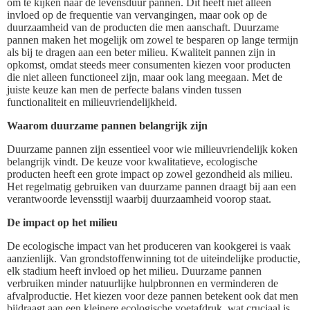
om te kijken naar de levensduur pannen. Dit heeft niet alleen
invloed op de frequentie van vervangingen, maar ook op de
duurzaamheid van de producten die men aanschaft. Duurzame
pannen maken het mogelijk om zowel te besparen op lange termijn
als bij te dragen aan een beter milieu. Kwaliteit pannen zijn in
opkomst, omdat steeds meer consumenten kiezen voor producten
die niet alleen functioneel zijn, maar ook lang meegaan. Met de
juiste keuze kan men de perfecte balans vinden tussen
functionaliteit en milieuvriendelijkheid.
Waarom duurzame pannen belangrijk zijn
Duurzame pannen zijn essentieel voor wie milieuvriendelijk koken
belangrijk vindt. De keuze voor kwalitatieve, ecologische
producten heeft een grote impact op zowel gezondheid als milieu.
Het regelmatig gebruiken van duurzame pannen draagt bij aan een
verantwoorde levensstijl waarbij duurzaamheid voorop staat.
De impact op het milieu
De ecologische impact van het produceren van kookgerei is vaak
aanzienlijk. Van grondstoffenwinning tot de uiteindelijke productie,
elk stadium heeft invloed op het milieu. Duurzame pannen
verbruiken minder natuurlijke hulpbronnen en verminderen de
afvalproductie. Het kiezen voor deze pannen betekent ook dat men
bijdraagt aan een kleinere ecologische voetafdruk, wat cruciaal is