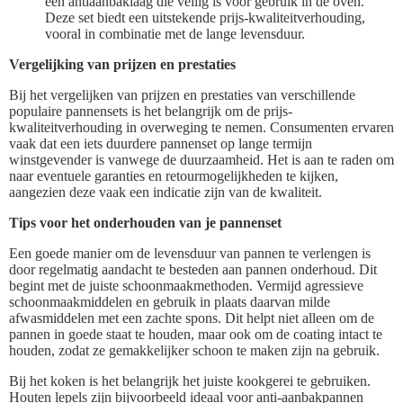
een antiaanbaklaag die veilig is voor gebruik in de oven.
Deze set biedt een uitstekende prijs-kwaliteitverhouding,
vooral in combinatie met de lange levensduur.
Vergelijking van prijzen en prestaties
Bij het vergelijken van prijzen en prestaties van verschillende
populaire pannensets is het belangrijk om de prijs-
kwaliteitverhouding in overweging te nemen. Consumenten ervaren
vaak dat een iets duurdere pannenset op lange termijn
winstgevender is vanwege de duurzaamheid. Het is aan te raden om
naar eventuele garanties en retourmogelijkheden te kijken,
aangezien deze vaak een indicatie zijn van de kwaliteit.
Tips voor het onderhouden van je pannenset
Een goede manier om de levensduur van pannen te verlengen is
door regelmatig aandacht te besteden aan pannen onderhoud. Dit
begint met de juiste schoonmaakmethoden. Vermijd agressieve
schoonmaakmiddelen en gebruik in plaats daarvan milde
afwasmiddelen met een zachte spons. Dit helpt niet alleen om de
pannen in goede staat te houden, maar ook om de coating intact te
houden, zodat ze gemakkelijker schoon te maken zijn na gebruik.
Bij het koken is het belangrijk het juiste kookgerei te gebruiken.
Houten lepels zijn bijvoorbeeld ideaal voor anti-aanbakpannen