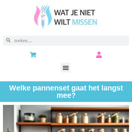
Welke pannenset gaat het langst
mee?