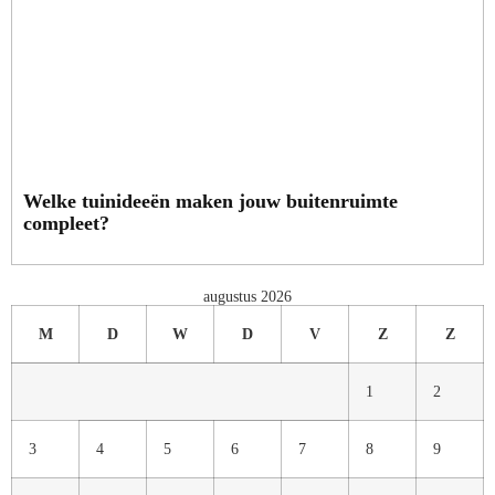
Welke tuinideeën maken jouw buitenruimte
compleet?
augustus 2026
M
D
W
D
V
Z
Z
1
2
3
4
5
6
7
8
9