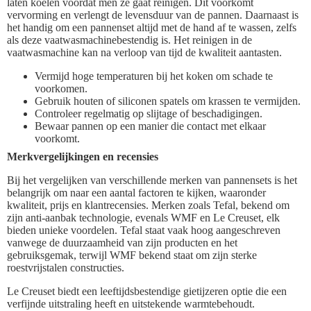
laten koelen voordat men ze gaat reinigen. Dit voorkomt
vervorming en verlengt de levensduur van de pannen. Daarnaast is
het handig om een pannenset altijd met de hand af te wassen, zelfs
als deze vaatwasmachinebestendig is. Het reinigen in de
vaatwasmachine kan na verloop van tijd de kwaliteit aantasten.
Vermijd hoge temperaturen bij het koken om schade te
voorkomen.
Gebruik houten of siliconen spatels om krassen te vermijden.
Controleer regelmatig op slijtage of beschadigingen.
Bewaar pannen op een manier die contact met elkaar
voorkomt.
Merkvergelijkingen en recensies
Bij het vergelijken van verschillende merken van pannensets is het
belangrijk om naar een aantal factoren te kijken, waaronder
kwaliteit, prijs en klantrecensies. Merken zoals Tefal, bekend om
zijn anti-aanbak technologie, evenals WMF en Le Creuset, elk
bieden unieke voordelen. Tefal staat vaak hoog aangeschreven
vanwege de duurzaamheid van zijn producten en het
gebruiksgemak, terwijl WMF bekend staat om zijn sterke
roestvrijstalen constructies.
Le Creuset biedt een leeftijdsbestendige gietijzeren optie die een
verfijnde uitstraling heeft en uitstekende warmtebehoudt.