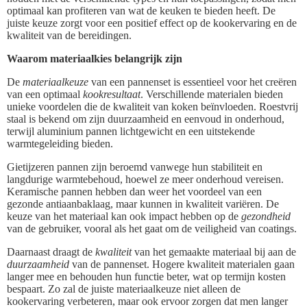
optimaal kan profiteren van wat de keuken te bieden heeft. De
juiste keuze zorgt voor een positief effect op de kookervaring en de
kwaliteit van de bereidingen.
Waarom materiaalkies belangrijk zijn
De
materiaalkeuze
van een pannenset is essentieel voor het creëren
van een optimaal
kookresultaat
. Verschillende materialen bieden
unieke voordelen die de kwaliteit van koken beïnvloeden. Roestvrij
staal is bekend om zijn duurzaamheid en eenvoud in onderhoud,
terwijl aluminium pannen lichtgewicht en een uitstekende
warmtegeleiding bieden.
Gietijzeren pannen zijn beroemd vanwege hun stabiliteit en
langdurige warmtebehoud, hoewel ze meer onderhoud vereisen.
Keramische pannen hebben dan weer het voordeel van een
gezonde antiaanbaklaag, maar kunnen in kwaliteit variëren. De
keuze van het materiaal kan ook impact hebben op de
gezondheid
van de gebruiker, vooral als het gaat om de veiligheid van coatings.
Daarnaast draagt de
kwaliteit
van het gemaakte materiaal bij aan de
duurzaamheid
van de pannenset. Hogere kwaliteit materialen gaan
langer mee en behouden hun functie beter, wat op termijn kosten
bespaart. Zo zal de juiste materiaalkeuze niet alleen de
kookervaring verbeteren, maar ook ervoor zorgen dat men langer