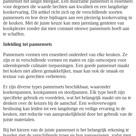
pannenset het langst meegaat. Een duurzame pannenset is essentieel
voor degenen die waarde hechten aan kwaliteit en een langdurige
kookervaring. Dit artikel richt zich op de verschillende soorten
pannensets en hoe deze bijdragen aan een plezierig kookervaring in
de keuken. Met de juiste keuze kan men jarenlang genieten van
kookplezier zonder dat men constant nieuwe pannensets hoeft aan
te schaffen.
Inleiding tot pannensets
Pannensets vormen een essentieel onderdeel van elke keuken. Ze
zijn er in verschillende vormen en maten en zijn ontworpen voor
uiteenlopende culinaire toepassingen. Een goede pannenset maakt
het koken niet alleen gemakkelijker, maar kan ook de smaak en
textuur van gerechten verbeteren.
Er zijn diverse types pannensets beschikbaar, waaronder
koekenpannen, kookpannen en stoofpannen. Elk type heeft zijn
specifieke gebruik en voordelen, wat het belangrijk maakt om na te
denken over de keuzes bij de aanschaf. Een weloverwogen
beslissing kan leiden tot een langdurige en veilige ervaring in de
keuken, met reductie van aansprakelijkheid door het gebruik van de
juiste materialen.
Bij het kiezen van de juiste pannenset is het belangrijk rekening te
houden met de verschillende types en hun toepassingen, zodat men