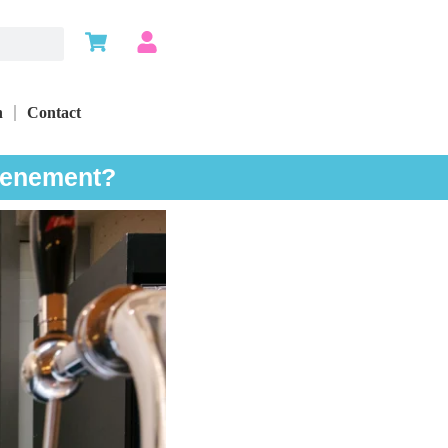
n
Contact
evenement?