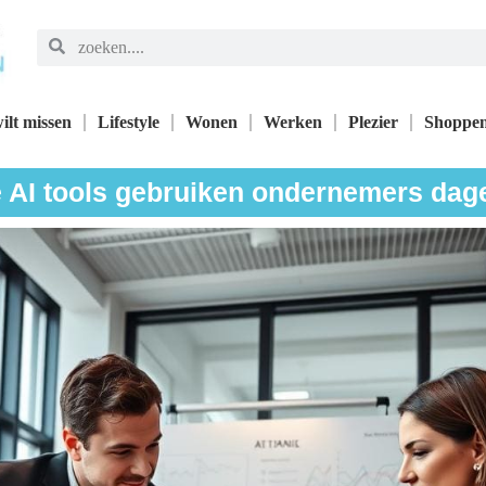
ilt missen
Lifestyle
Wonen
Werken
Plezier
Shoppe
 AI tools gebruiken ondernemers dage