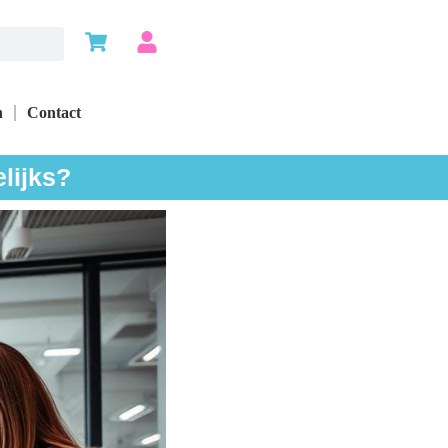
n
Contact
lijks?