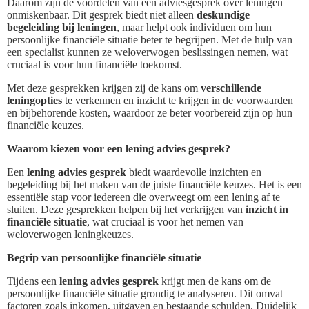
Daarom zijn de voordelen van een adviesgesprek over leningen
onmiskenbaar. Dit gesprek biedt niet alleen
deskundige
begeleiding bij leningen
, maar helpt ook individuen om hun
persoonlijke financiële situatie beter te begrijpen. Met de hulp van
een specialist kunnen ze weloverwogen beslissingen nemen, wat
cruciaal is voor hun financiële toekomst.
Met deze gesprekken krijgen zij de kans om
verschillende
leningopties
te verkennen en inzicht te krijgen in de voorwaarden
en bijbehorende kosten, waardoor ze beter voorbereid zijn op hun
financiële keuzes.
Waarom kiezen voor een lening advies gesprek?
Een
lening advies gesprek
biedt waardevolle inzichten en
begeleiding bij het maken van de juiste financiële keuzes. Het is een
essentiële stap voor iedereen die overweegt om een lening af te
sluiten. Deze gesprekken helpen bij het verkrijgen van
inzicht in
financiële situatie
, wat cruciaal is voor het nemen van
weloverwogen leningkeuzes.
Begrip van persoonlijke financiële situatie
Tijdens een
lening advies gesprek
krijgt men de kans om de
persoonlijke financiële situatie grondig te analyseren. Dit omvat
factoren zoals inkomen, uitgaven en bestaande schulden. Duidelijk