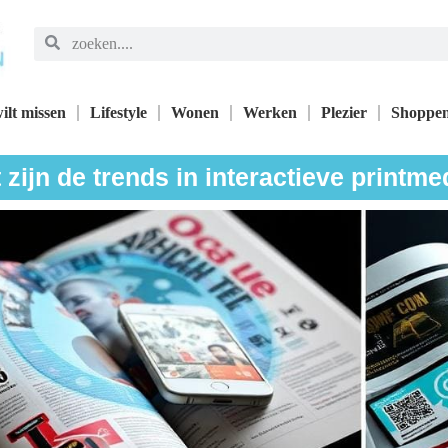
ilt missen
Lifestyle
Wonen
Werken
Plezier
Shoppe
 zijn de trends in interactieve printme