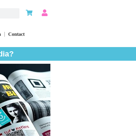
n
Contact
dia?