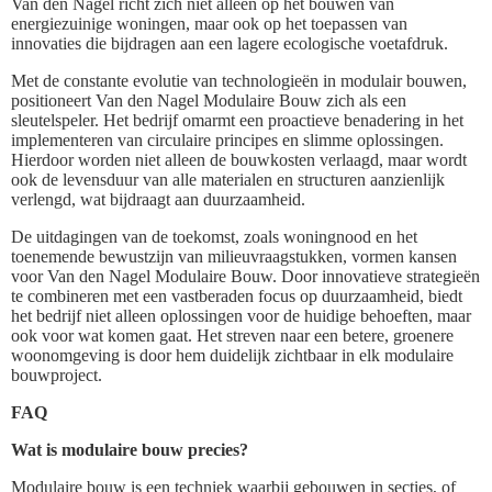
Van den Nagel richt zich niet alleen op het bouwen van
energiezuinige woningen, maar ook op het toepassen van
innovaties die bijdragen aan een lagere ecologische voetafdruk.
Met de constante evolutie van technologieën in modulair bouwen,
positioneert Van den Nagel Modulaire Bouw zich als een
sleutelspeler. Het bedrijf omarmt een proactieve benadering in het
implementeren van circulaire principes en slimme oplossingen.
Hierdoor worden niet alleen de bouwkosten verlaagd, maar wordt
ook de levensduur van alle materialen en structuren aanzienlijk
verlengd, wat bijdraagt aan duurzaamheid.
De uitdagingen van de toekomst, zoals woningnood en het
toenemende bewustzijn van milieuvraagstukken, vormen kansen
voor Van den Nagel Modulaire Bouw. Door innovatieve strategieën
te combineren met een vastberaden focus op duurzaamheid, biedt
het bedrijf niet alleen oplossingen voor de huidige behoeften, maar
ook voor wat komen gaat. Het streven naar een betere, groenere
woonomgeving is door hem duidelijk zichtbaar in elk modulaire
bouwproject.
FAQ
Wat is modulaire bouw precies?
Modulaire bouw is een techniek waarbij gebouwen in secties, of