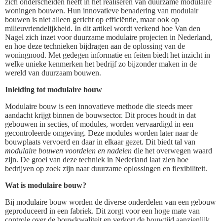
zich onderscheiden heeft in het realiseren van duurzame modulaire
woningen bouwen. Hun innovatieve benadering van modulair
bouwen is niet alleen gericht op efficiëntie, maar ook op
milieuvriendelijkheid. In dit artikel wordt verkend hoe Van den
Nagel zich inzet voor duurzame modulaire projecten in Nederland,
en hoe deze technieken bijdragen aan de oplossing van de
woningnood. Met gedegen informatie en feiten biedt het inzicht in
welke unieke kenmerken het bedrijf zo bijzonder maken in de
wereld van duurzaam bouwen.
Inleiding tot modulaire bouw
Modulaire bouw is een innovatieve methode die steeds meer
aandacht krijgt binnen de bouwsector. Dit proces houdt in dat
gebouwen in secties, of modules, worden vervaardigd in een
gecontroleerde omgeving. Deze modules worden later naar de
bouwplaats vervoerd en daar in elkaar gezet. Dit biedt tal van
modulaire bouwen voordelen en nadelen
die het overwegen waard
zijn. De groei van deze techniek in Nederland laat zien hoe
bedrijven op zoek zijn naar duurzame oplossingen en flexibiliteit.
Wat is modulaire bouw?
Bij modulaire bouw worden de diverse onderdelen van een gebouw
geproduceerd in een fabriek. Dit zorgt voor een hoge mate van
controle over de bouwkwaliteit en verkort de bouwtijd aanzienlijk.