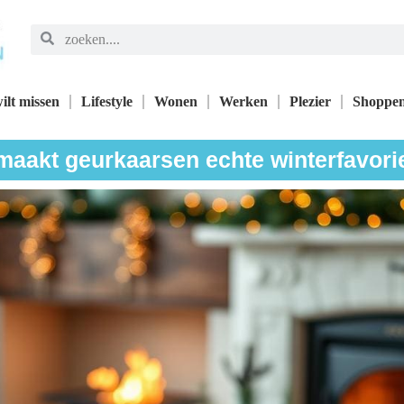
ilt missen
Lifestyle
Wonen
Werken
Plezier
Shoppe
maakt geurkaarsen echte winterfavori