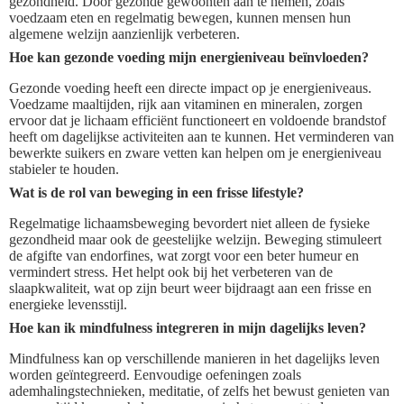
gezondheid. Door gezonde gewoonten aan te nemen, zoals
voedzaam eten en regelmatig bewegen, kunnen mensen hun
algemene welzijn aanzienlijk verbeteren.
Hoe kan gezonde voeding mijn energieniveau beïnvloeden?
Gezonde voeding heeft een directe impact op je energieniveaus.
Voedzame maaltijden, rijk aan vitaminen en mineralen, zorgen
ervoor dat je lichaam efficiënt functioneert en voldoende brandstof
heeft om dagelijkse activiteiten aan te kunnen. Het verminderen van
bewerkte suikers en zware vetten kan helpen om je energieniveau
stabieler te houden.
Wat is de rol van beweging in een frisse lifestyle?
Regelmatige lichaamsbeweging bevordert niet alleen de fysieke
gezondheid maar ook de geestelijke welzijn. Beweging stimuleert
de afgifte van endorfines, wat zorgt voor een beter humeur en
vermindert stress. Het helpt ook bij het verbeteren van de
slaapkwaliteit, wat op zijn beurt weer bijdraagt aan een frisse en
energieke levensstijl.
Hoe kan ik mindfulness integreren in mijn dagelijks leven?
Mindfulness kan op verschillende manieren in het dagelijks leven
worden geïntegreerd. Eenvoudige oefeningen zoals
ademhalingstechnieken, meditatie, of zelfs het bewust genieten van