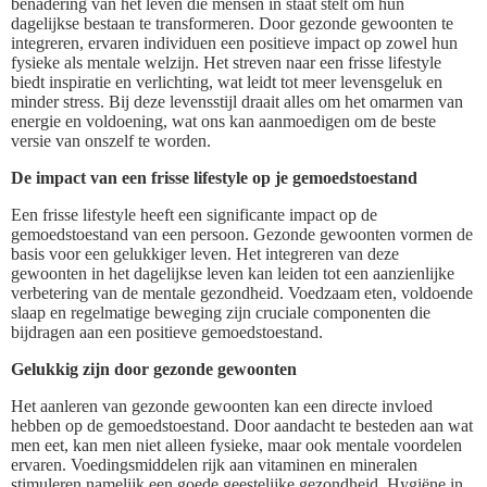
benadering van het leven die mensen in staat stelt om hun
dagelijkse bestaan te transformeren. Door gezonde gewoonten te
integreren, ervaren individuen een positieve impact op zowel hun
fysieke als mentale welzijn. Het streven naar een frisse lifestyle
biedt inspiratie en verlichting, wat leidt tot meer levensgeluk en
minder stress. Bij deze levensstijl draait alles om het omarmen van
energie en voldoening, wat ons kan aanmoedigen om de beste
versie van onszelf te worden.
De impact van een frisse lifestyle op je gemoedstoestand
Een frisse lifestyle heeft een significante impact op de
gemoedstoestand van een persoon. Gezonde gewoonten vormen de
basis voor een gelukkiger leven. Het integreren van deze
gewoonten in het dagelijkse leven kan leiden tot een aanzienlijke
verbetering van de mentale gezondheid. Voedzaam eten, voldoende
slaap en regelmatige beweging zijn cruciale componenten die
bijdragen aan een positieve gemoedstoestand.
Gelukkig zijn door gezonde gewoonten
Het aanleren van gezonde gewoonten kan een directe invloed
hebben op de gemoedstoestand. Door aandacht te besteden aan wat
men eet, kan men niet alleen fysieke, maar ook mentale voordelen
ervaren. Voedingsmiddelen rijk aan vitaminen en mineralen
stimuleren namelijk een goede geestelijke gezondheid. Hygiëne in