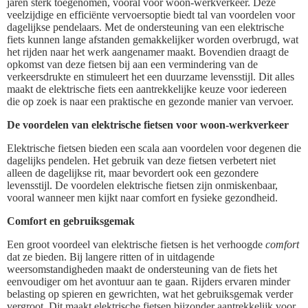
jaren sterk toegenomen, vooral voor woon-werkverkeer. Deze
veelzijdige en efficiënte vervoersoptie biedt tal van voordelen voor
dagelijkse pendelaars. Met de ondersteuning van een elektrische
fiets kunnen lange afstanden gemakkelijker worden overbrugd, wat
het rijden naar het werk aangenamer maakt. Bovendien draagt de
opkomst van deze fietsen bij aan een vermindering van de
verkeersdrukte en stimuleert het een duurzame levensstijl. Dit alles
maakt de elektrische fiets een aantrekkelijke keuze voor iedereen
die op zoek is naar een praktische en gezonde manier van vervoer.
De voordelen van elektrische fietsen voor woon-werkverkeer
Elektrische fietsen bieden een scala aan voordelen voor degenen die
dagelijks pendelen. Het gebruik van deze fietsen verbetert niet
alleen de dagelijkse rit, maar bevordert ook een gezondere
levensstijl. De voordelen elektrische fietsen zijn onmiskenbaar,
vooral wanneer men kijkt naar comfort en fysieke gezondheid.
Comfort en gebruiksgemak
Een groot voordeel van elektrische fietsen is het verhoogde
comfort
dat ze bieden. Bij langere ritten of in uitdagende
weersomstandigheden maakt de ondersteuning van de fiets het
eenvoudiger om het avontuur aan te gaan. Rijders ervaren minder
belasting op spieren en gewrichten, wat het gebruiksgemak verder
vergroot. Dit maakt elektrische fietsen bijzonder aantrekkelijk voor