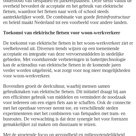
onderhoud van fietspaden en parkeerplaatsen. Deze steun vanuit de
overheid bevordert de acceptatie en het gebruik van elektrische
fietsen, waardoor het fietsen naar werk of school steeds
aantrekkelijker wordt. De combinatie van goede
fietsinfrastructuur
en beleid maakt Nederland tot een voorbeeld voor andere landen.
Toekomst van elektrische fietsen voor woon-werkverkeer
De toekomst van elektrische fietsen in het woon-werkverkeer ziet er
veelbelovend uit. Diversen trends wijzen op een toenemende
acceptatie en integratie van deze vervoersmiddelen in stedelijke
gebieden. Met voortdurende verbeteringen in batterijtechnologie
kan de actieradius van elektrische fietsen in de komende jaren
verder worden uitgebreid, wat zorgt voor nog meer mogelijkheden
voor woon-werkverkeer.
Bovendien groeit de deelcultuur, waarbij mensen samen
gebruikmaken van elektrische fietsen. Dit initiatief draagt bij aan
een efficiënter gebruik van middelen en vermindert de noodzaak
voor iedereen om een eigen fiets aan te schaffen. Ook de connectie
met het openbaar vervoer neemt toe, en verschillende steden
experimenteren met het combineren van fietspaden met tram- en
busroutes. De verwachting is dat deze synergie het voor forenzen
gemakkelijker zal maken om duurzaam te reizen.
Met de groeiende focus op gezondheid en milieuvriendelijkheid