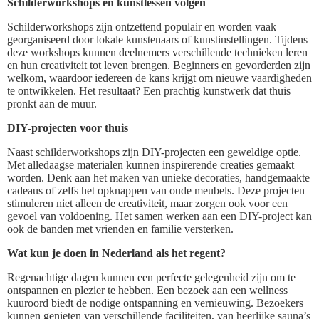
Schilderworkshops en kunstlessen volgen
Schilderworkshops zijn ontzettend populair en worden vaak
georganiseerd door lokale kunstenaars of kunstinstellingen. Tijdens
deze workshops kunnen deelnemers verschillende technieken leren
en hun creativiteit tot leven brengen. Beginners en gevorderden zijn
welkom, waardoor iedereen de kans krijgt om nieuwe vaardigheden
te ontwikkelen. Het resultaat? Een prachtig kunstwerk dat thuis
pronkt aan de muur.
DIY-projecten voor thuis
Naast schilderworkshops zijn DIY-projecten een geweldige optie.
Met alledaagse materialen kunnen inspirerende creaties gemaakt
worden. Denk aan het maken van unieke decoraties, handgemaakte
cadeaus of zelfs het opknappen van oude meubels. Deze projecten
stimuleren niet alleen de creativiteit, maar zorgen ook voor een
gevoel van voldoening. Het samen werken aan een DIY-project kan
ook de banden met vrienden en familie versterken.
Wat kun je doen in Nederland als het regent?
Regenachtige dagen kunnen een perfecte gelegenheid zijn om te
ontspannen en plezier te hebben. Een bezoek aan een wellness
kuuroord biedt de nodige ontspanning en vernieuwing. Bezoekers
kunnen genieten van verschillende faciliteiten, van heerlijke sauna’s