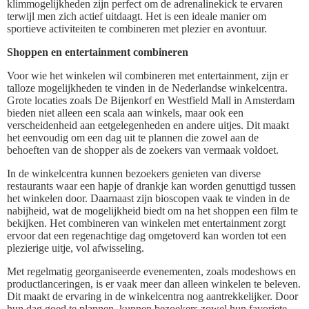
klimmogelijkheden zijn perfect om de adrenalinekick te ervaren
terwijl men zich actief uitdaagt. Het is een ideale manier om
sportieve activiteiten te combineren met plezier en avontuur.
Shoppen en entertainment combineren
Voor wie het winkelen wil combineren met entertainment, zijn er
talloze mogelijkheden te vinden in de Nederlandse winkelcentra.
Grote locaties zoals De Bijenkorf en Westfield Mall in Amsterdam
bieden niet alleen een scala aan winkels, maar ook een
verscheidenheid aan eetgelegenheden en andere uitjes. Dit maakt
het eenvoudig om een dag uit te plannen die zowel aan de
behoeften van de shopper als de zoekers van vermaak voldoet.
In de winkelcentra kunnen bezoekers genieten van diverse
restaurants waar een hapje of drankje kan worden genuttigd tussen
het winkelen door. Daarnaast zijn bioscopen vaak te vinden in de
nabijheid, wat de mogelijkheid biedt om na het shoppen een film te
bekijken. Het combineren van winkelen met entertainment zorgt
ervoor dat een regenachtige dag omgetoverd kan worden tot een
plezierige uitje, vol afwisseling.
Met regelmatig georganiseerde evenementen, zoals modeshows en
productlanceringen, is er vaak meer dan alleen winkelen te beleven.
Dit maakt de ervaring in de winkelcentra nog aantrekkelijker. Door
hun dag goed te plannen, kunnen bezoekers zowel hun favoriete