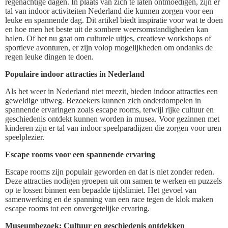
regenachtige dagen. In plaats van zich te laten ontmoedigen, zijn er
tal van indoor activiteiten Nederland die kunnen zorgen voor een
leuke en spannende dag. Dit artikel biedt inspiratie voor wat te doen
en hoe men het beste uit de sombere weersomstandigheden kan
halen. Of het nu gaat om culturele uitjes, creatieve workshops of
sportieve avonturen, er zijn volop mogelijkheden om ondanks de
regen leuke dingen te doen.
Populaire indoor attracties in Nederland
Als het weer in Nederland niet meezit, bieden indoor attracties een
geweldige uitweg. Bezoekers kunnen zich onderdompelen in
spannende ervaringen zoals escape rooms, terwijl rijke cultuur en
geschiedenis ontdekt kunnen worden in musea. Voor gezinnen met
kinderen zijn er tal van indoor speelparadijzen die zorgen voor uren
speelplezier.
Escape rooms voor een spannende ervaring
Escape rooms zijn populair geworden en dat is niet zonder reden.
Deze attracties nodigen groepen uit om samen te werken en puzzels
op te lossen binnen een bepaalde tijdslimiet. Het gevoel van
samenwerking en de spanning van een race tegen de klok maken
escape rooms tot een onvergetelijke ervaring.
Museumbezoek: Cultuur en geschiedenis ontdekken