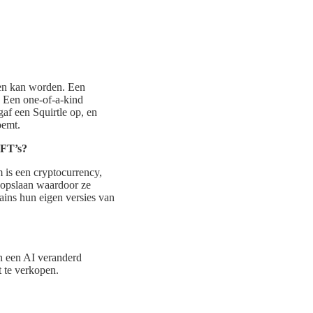
ngen kan worden. Een
e. Een one-of-a-kind
 gaf een Squirtle op, en
oemt.
FT’s?
is een cryptocurrency,
e opslaan waardoor ze
ins hun eigen versies van
in een AI veranderd
 te verkopen.