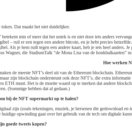
token. Dat maakt het niet duidelijker.
l” betekent min of meer dat het uniek is en niet door iets anders verva
gibel – ruil er een tegen een andere bitcoin, en je hebt precies hetzelfd
ngibel. Als je hem ruilt tegen een andere kaart, heb je iets heel anders. Je
s Wagner, die StadiumTalk “de Mona Lisa van de honkbalkaarten” n
Hoe werken N
maken de meeste NFT’s deel uit van de Ethereum blockchain. Ethereum 
, maar zijn blockchain ondersteunt ook deze NFT’s, die extra informati
en ETH munt. Het is de moeite waard op te merken dat andere blockcha
en. (Sommige hebben dat al gedaan.)
om bij de NFT supermarkt op te halen?
igitaal zijn (zoals tekeningen, muziek, je hersenen die gedownload en 
 huidige opwinding gaat over het gebruik van de tech om digitale kunst
ijn goede tweets kopen?