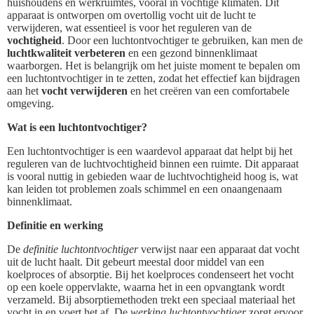
huishoudens en werkruimtes, vooral in vochtige klimaten. Dit
apparaat is ontworpen om overtollig vocht uit de lucht te
verwijderen, wat essentieel is voor het reguleren van de
vochtigheid
. Door een luchtontvochtiger te gebruiken, kan men de
luchtkwaliteit verbeteren
en een gezond binnenklimaat
waarborgen. Het is belangrijk om het juiste moment te bepalen om
een luchtontvochtiger in te zetten, zodat het effectief kan bijdragen
aan het
vocht verwijderen
en het creëren van een comfortabele
omgeving.
Wat is een luchtontvochtiger?
Een luchtontvochtiger is een waardevol apparaat dat helpt bij het
reguleren van de luchtvochtigheid binnen een ruimte. Dit apparaat
is vooral nuttig in gebieden waar de luchtvochtigheid hoog is, wat
kan leiden tot problemen zoals schimmel en een onaangenaam
binnenklimaat.
Definitie en werking
De
definitie luchtontvochtiger
verwijst naar een apparaat dat vocht
uit de lucht haalt. Dit gebeurt meestal door middel van een
koelproces of absorptie. Bij het koelproces condenseert het vocht
op een koele oppervlakte, waarna het in een opvangtank wordt
verzameld. Bij absorptiemethoden trekt een speciaal materiaal het
vocht in en voert het af. De
werking luchtontvochtiger
zorgt ervoor