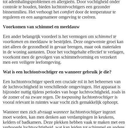
tot ademhalingsproblemen en allergieën. Door vochtigheid onder
controle te houden, bieden luchtontvochtigers een gezonder
binnenmilieu. Het verhoogt het
comfort
door de temperatuur te
reguleren en een aangenamere omgeving te creëren.
Voorkomen van schimmel en meeldauw
Een ander belangrijk voordeel is het vermogen om
schimmel te
voorkomen
en meeldauw te bestrijden. Deze ongewenste groei kan
niet alleen de gezondheid in gevaar brengen, maar ook materialen
in de woning aantasten. Door het vochtgehalte effectief te verlagen,
voorkomt men de gevolgen van schimmelvorming en verzekert
men een veiligere leefomgeving.
Wat is een luchtontvochtiger en wanneer gebruik je die?
Een luchtontvochtiger speelt een cruciale rol in het beheersen van
de luchtvochtigheid in verschillende omgevingen. Het apparaat is
bijzonder nuttig tijdens periodes van hoge luchtvochtigheid, zoals in
de zomer of na zware regen. De
toepassing luchtontvochtiger
is
vooral relevant in ruimtes waar vocht zich gemakkelijk ophoopt.
Wanneer men zich afvraagt
wanneer luchtontvochtiger
ingezet
moet worden, kan men denken aan verdampingen in keukens,
kelders of badkamers. Deze plekken hebben vaak te maken met een
verhoogde luchtvochtigheid, wat kan leiden tot schimmel en andere