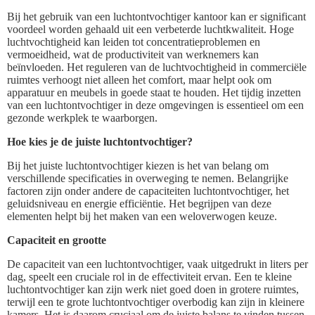
Bij het gebruik van een luchtontvochtiger kantoor kan er significant
voordeel worden gehaald uit een verbeterde luchtkwaliteit. Hoge
luchtvochtigheid kan leiden tot concentratieproblemen en
vermoeidheid, wat de productiviteit van werknemers kan
beïnvloeden. Het reguleren van de luchtvochtigheid in commerciële
ruimtes verhoogt niet alleen het comfort, maar helpt ook om
apparatuur en meubels in goede staat te houden. Het tijdig inzetten
van een luchtontvochtiger in deze omgevingen is essentieel om een
gezonde werkplek te waarborgen.
Hoe kies je de juiste luchtontvochtiger?
Bij het juiste luchtontvochtiger kiezen is het van belang om
verschillende specificaties in overweging te nemen. Belangrijke
factoren zijn onder andere de capaciteiten luchtontvochtiger, het
geluidsniveau en energie efficiëntie. Het begrijpen van deze
elementen helpt bij het maken van een weloverwogen keuze.
Capaciteit en grootte
De capaciteit van een luchtontvochtiger, vaak uitgedrukt in liters per
dag, speelt een cruciale rol in de effectiviteit ervan. Een te kleine
luchtontvochtiger kan zijn werk niet goed doen in grotere ruimtes,
terwijl een te grote luchtontvochtiger overbodig kan zijn in kleinere
kamers. Het is daarom cruciaal om de juiste balans te vinden tussen