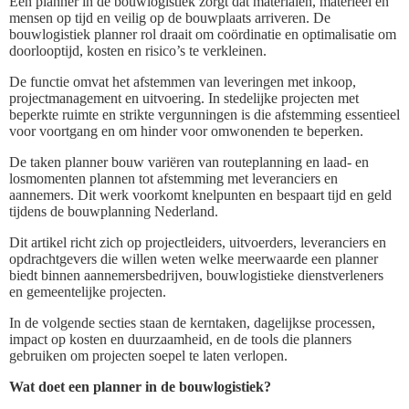
Een planner in de bouwlogistiek zorgt dat materialen, materieel en
mensen op tijd en veilig op de bouwplaats arriveren. De
bouwlogistiek planner rol draait om coördinatie en optimalisatie om
doorlooptijd, kosten en risico’s te verkleinen.
De functie omvat het afstemmen van leveringen met inkoop,
projectmanagement en uitvoering. In stedelijke projecten met
beperkte ruimte en strikte vergunningen is die afstemming essentieel
voor voortgang en om hinder voor omwonenden te beperken.
De taken planner bouw variëren van routeplanning en laad- en
losmomenten plannen tot afstemming met leveranciers en
aannemers. Dit werk voorkomt knelpunten en bespaart tijd en geld
tijdens de bouwplanning Nederland.
Dit artikel richt zich op projectleiders, uitvoerders, leveranciers en
opdrachtgevers die willen weten welke meerwaarde een planner
biedt binnen aannemersbedrijven, bouwlogistieke dienstverleners
en gemeentelijke projecten.
In de volgende secties staan de kerntaken, dagelijkse processen,
impact op kosten en duurzaamheid, en de tools die planners
gebruiken om projecten soepel te laten verlopen.
Wat doet een planner in de bouwlogistiek?