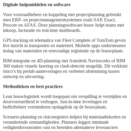
Digitale hulpmiddelen en software
Voor voorraadbeheer en koppeling met projectplanning gebruikt
men ERP- en projectmanagementsystemen zoals SAP, Exact,
Procore en AFAS. Deze planningssoftware bouw helpt teams met
inkoop, facturatie en real-time dashboards.
GPS-tracking en telematica van Fleet Complete of TomTom geven
live inzicht in transporten en materieel. Mobiele apps ondersteunen
inslag van materialen en eenvoudige registratie op de bouwplaats.
BIM-integratie en 4D-planning met Autodesk Navisworks of BIM
360 maken visuele fasering en clash-detectie mogelijk. Dit verkleint
risico’s bij prefab-aanleveringen en verbetert afstemming tussen
ontwerp en uitvoering.
Methodieken en best practices
Lean bouwlogistiek wordt toegepast om verspilling te vermijden en
doorvoersnelheid te verhogen. Just-in-time leveringen en
bufferbeheer verminderen opslagdruk op de bouwplaats.
Scenario-planning en risicoregisters helpen bij materiaaltekorten en
veranderende omstandigheden. Planners leggen minimale
veiligheidsvoorraden vast en bereiden alternatieve leveranciers