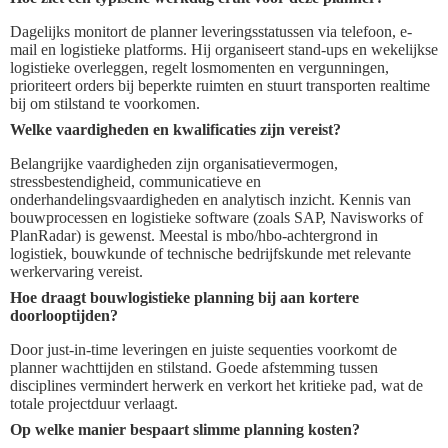
Dagelijks monitort de planner leveringsstatussen via telefoon, e-
mail en logistieke platforms. Hij organiseert stand-ups en wekelijkse
logistieke overleggen, regelt losmomenten en vergunningen,
prioriteert orders bij beperkte ruimten en stuurt transporten realtime
bij om stilstand te voorkomen.
Welke vaardigheden en kwalificaties zijn vereist?
Belangrijke vaardigheden zijn organisatievermogen,
stressbestendigheid, communicatieve en
onderhandelingsvaardigheden en analytisch inzicht. Kennis van
bouwprocessen en logistieke software (zoals SAP, Navisworks of
PlanRadar) is gewenst. Meestal is mbo/hbo-achtergrond in
logistiek, bouwkunde of technische bedrijfskunde met relevante
werkervaring vereist.
Hoe draagt bouwlogistieke planning bij aan kortere
doorlooptijden?
Door just-in-time leveringen en juiste sequenties voorkomt de
planner wachttijden en stilstand. Goede afstemming tussen
disciplines vermindert herwerk en verkort het kritieke pad, wat de
totale projectduur verlaagt.
Op welke manier bespaart slimme planning kosten?