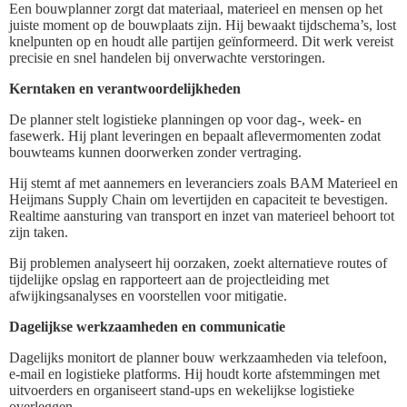
Een bouwplanner zorgt dat materiaal, materieel en mensen op het
juiste moment op de bouwplaats zijn. Hij bewaakt tijdschema’s, lost
knelpunten op en houdt alle partijen geïnformeerd. Dit werk vereist
precisie en snel handelen bij onverwachte verstoringen.
Kerntaken en verantwoordelijkheden
De planner stelt logistieke planningen op voor dag-, week- en
fasewerk. Hij plant leveringen en bepaalt aflevermomenten zodat
bouwteams kunnen doorwerken zonder vertraging.
Hij stemt af met aannemers en leveranciers zoals BAM Materieel en
Heijmans Supply Chain om levertijden en capaciteit te bevestigen.
Realtime aansturing van transport en inzet van materieel behoort tot
zijn taken.
Bij problemen analyseert hij oorzaken, zoekt alternatieve routes of
tijdelijke opslag en rapporteert aan de projectleiding met
afwijkingsanalyses en voorstellen voor mitigatie.
Dagelijkse werkzaamheden en communicatie
Dagelijks monitort de planner bouw werkzaamheden via telefoon,
e-mail en logistieke platforms. Hij houdt korte afstemmingen met
uitvoerders en organiseert stand-ups en wekelijkse logistieke
overleggen.