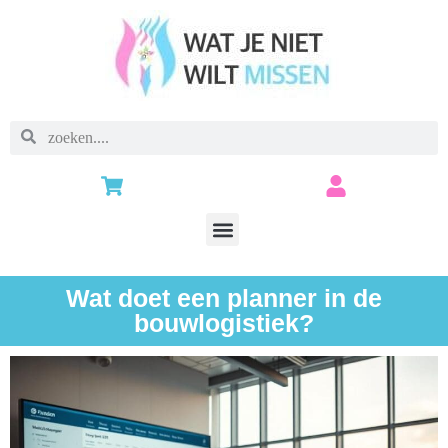
Wat doet een planner in de
bouwlogistiek?