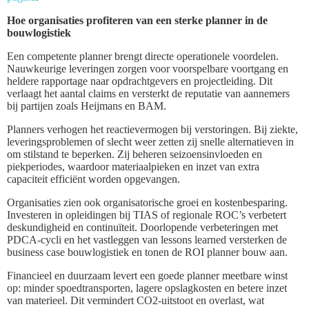
Hoe organisaties profiteren van een sterke planner in de
bouwlogistiek
Een competente planner brengt directe operationele voordelen.
Nauwkeurige leveringen zorgen voor voorspelbare voortgang en
heldere rapportage naar opdrachtgevers en projectleiding. Dit
verlaagt het aantal claims en versterkt de reputatie van aannemers
bij partijen zoals Heijmans en BAM.
Planners verhogen het reactievermogen bij verstoringen. Bij ziekte,
leveringsproblemen of slecht weer zetten zij snelle alternatieven in
om stilstand te beperken. Zij beheren seizoensinvloeden en
piekperiodes, waardoor materiaalpieken en inzet van extra
capaciteit efficiënt worden opgevangen.
Organisaties zien ook organisatorische groei en kostenbesparing.
Investeren in opleidingen bij TIAS of regionale ROC’s verbetert
deskundigheid en continuïteit. Doorlopende verbeteringen met
PDCA-cycli en het vastleggen van lessons learned versterken de
business case bouwlogistiek en tonen de ROI planner bouw aan.
Financieel en duurzaam levert een goede planner meetbare winst
op: minder spoedtransporten, lagere opslagkosten en betere inzet
van materieel. Dit vermindert CO2-uitstoot en overlast, wat