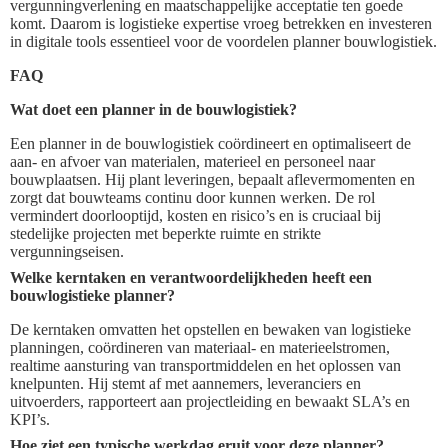
vergunningverlening en maatschappelijke acceptatie ten goede
komt. Daarom is logistieke expertise vroeg betrekken en investeren
in digitale tools essentieel voor de voordelen planner bouwlogistiek.
FAQ
Wat doet een planner in de bouwlogistiek?
Een planner in de bouwlogistiek coördineert en optimaliseert de
aan- en afvoer van materialen, materieel en personeel naar
bouwplaatsen. Hij plant leveringen, bepaalt aflevermomenten en
zorgt dat bouwteams continu door kunnen werken. De rol
vermindert doorlooptijd, kosten en risico’s en is cruciaal bij
stedelijke projecten met beperkte ruimte en strikte
vergunningseisen.
Welke kerntaken en verantwoordelijkheden heeft een
bouwlogistieke planner?
De kerntaken omvatten het opstellen en bewaken van logistieke
planningen, coördineren van materiaal- en materieelstromen,
realtime aansturing van transportmiddelen en het oplossen van
knelpunten. Hij stemt af met aannemers, leveranciers en
uitvoerders, rapporteert aan projectleiding en bewaakt SLA’s en
KPI’s.
Hoe ziet een typische werkdag eruit voor deze planner?