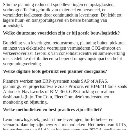
Slimme planning reduceert spoedleveringen en opslagkosten,
verhoogt efficiënt gebruik van materieel en personeel, en
vermindert faalkosten door continuïteit in leveringen. Dit leidt tot
lagere huur- en transportuitgaven en betere benutting van
arbeidstijd.
Welke duurzame voordelen zijn er bij goede bouwlogistiek?
Bundeling van leveringen, retourstromen, planning buiten piekuren
en inzet van elektrische voertuigen verminderen CO2-uitstoot en
verkeersoverlast. Gebruik van consolidatiecentra en samenwerking
met stedelijke distributiecentra beperkt omgevingsimpact en helpt
vergunningverlening.
Welke digitale tools gebruikt een planner doorgaans?
Planners werken met ERP-systemen zoals SAP of AFAS,
plannings- en projectsoftware zoals Procore, en BIM/4D-tools zoals
Autodesk Navisworks of BIM 360. GPS-tracking en realtime
dashboards (bijv. TomTom, Fleet Complete) ondersteunen
monitoring en bijsturing.
Welke methodieken en best practices zijn effectief?
Lean bouwlogistiek, just-in-time leveringen, bufferbeheer en
scenario-planning zijn bewezen methodieken. Het meten van KPI’s,
het vastleggen van SLA’s en het toepassen van PDCA-cycli zorgen