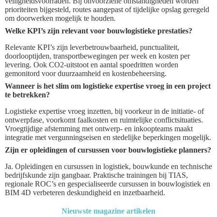
veiligheidsvoorraden. Bij onvoorziene omstandigheden worden
prioriteiten bijgesteld, routes aangepast of tijdelijke opslag geregeld
om doorwerken mogelijk te houden.
Welke KPI’s zijn relevant voor bouwlogistieke prestaties?
Relevante KPI’s zijn leverbetrouwbaarheid, punctualiteit,
doorlooptijden, transportbewegingen per week en kosten per
levering. Ook CO2-uitstoot en aantal spoedritten worden
gemonitord voor duurzaamheid en kostenbeheersing.
Wanneer is het slim om logistieke expertise vroeg in een project
te betrekken?
Logistieke expertise vroeg inzetten, bij voorkeur in de initiatie- of
ontwerpfase, voorkomt faalkosten en ruimtelijke conflictsituaties.
Vroegtijdige afstemming met ontwerp- en inkoopteams maakt
integratie met vergunningseisen en stedelijke beperkingen mogelijk.
Zijn er opleidingen of cursussen voor bouwlogistieke planners?
Ja. Opleidingen en cursussen in logistiek, bouwkunde en technische
bedrijfskunde zijn gangbaar. Praktische trainingen bij TIAS,
regionale ROC’s en gespecialiseerde cursussen in bouwlogistiek en
BIM 4D verbeteren deskundigheid en inzetbaarheid.
Nieuwste magazine artikelen