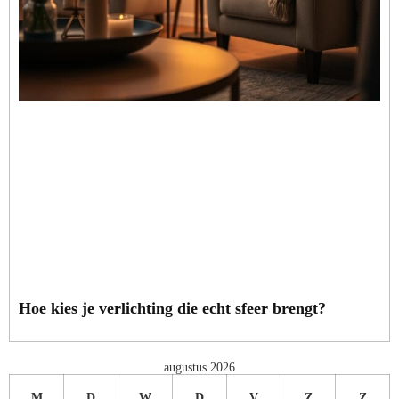
Hoe kies je verlichting die echt sfeer brengt?
augustus 2026
M
D
W
D
V
Z
Z