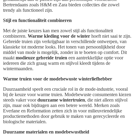
Bertrendaans zoals H&M en Zara bieden collecties die zowel
trendy als functioneel zijn.
Stijl en functionaliteit combineren
Met de juiste keuzes kan men zowel stijl als functionaliteit
combineren.
Warme kleding voor de winter
hoeft niet saai te zijn.
Gebreide truien zijn verkrijgbaar in verschillende ontwerpen, van
klassieke tot moderne looks. Het tonen van persoonlijkheid door
middel van mode is mogelijk, zonder in te boeten op comfort. Dit
maakt
modieuze gebreide truien
een aantrekkelijke optie voor
iedereen die zich graag warm en stijlvol kleedt tijdens de
wintermaanden.
Warme truien voor de modebewuste winterliefhebber
Duurzaamheid speelt een cruciale rol in de mode-industrie, vooral
bij de keuze voor warme truien. Modebewuste consumenten kiezen
steeds vaker voor
duurzame wintertruien
, die niet alleen stijlvol
zijn, maar ook bijdragen aan een betere wereld. Merken zoals
Everlane en Reformation zetten zich in voor milieuvriendelijke
productiemethoden door gebruik te maken van gerecycleerde en
biologische materialen.
Duurzame materialen en modebewustheid