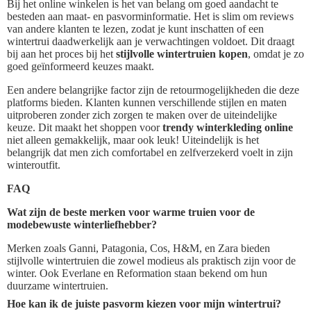
Bij het online winkelen is het van belang om goed aandacht te
besteden aan maat- en pasvorminformatie. Het is slim om reviews
van andere klanten te lezen, zodat je kunt inschatten of een
wintertrui daadwerkelijk aan je verwachtingen voldoet. Dit draagt
bij aan het proces bij het
stijlvolle wintertruien kopen
, omdat je zo
goed geïnformeerd keuzes maakt.
Een andere belangrijke factor zijn de retourmogelijkheden die deze
platforms bieden. Klanten kunnen verschillende stijlen en maten
uitproberen zonder zich zorgen te maken over de uiteindelijke
keuze. Dit maakt het shoppen voor
trendy winterkleding online
niet alleen gemakkelijk, maar ook leuk! Uiteindelijk is het
belangrijk dat men zich comfortabel en zelfverzekerd voelt in zijn
winteroutfit.
FAQ
Wat zijn de beste merken voor warme truien voor de
modebewuste winterliefhebber?
Merken zoals Ganni, Patagonia, Cos, H&M, en Zara bieden
stijlvolle wintertruien die zowel modieus als praktisch zijn voor de
winter. Ook Everlane en Reformation staan bekend om hun
duurzame wintertruien.
Hoe kan ik de juiste pasvorm kiezen voor mijn wintertrui?