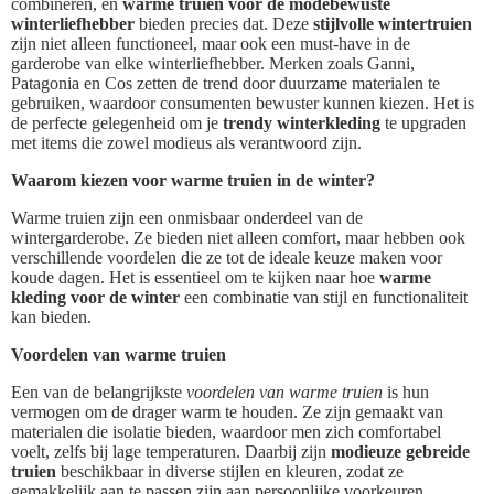
combineren, en
warme truien voor de modebewuste
winterliefhebber
bieden precies dat. Deze
stijlvolle wintertruien
zijn niet alleen functioneel, maar ook een must-have in de
garderobe van elke winterliefhebber. Merken zoals Ganni,
Patagonia en Cos zetten de trend door duurzame materialen te
gebruiken, waardoor consumenten bewuster kunnen kiezen. Het is
de perfecte gelegenheid om je
trendy winterkleding
te upgraden
met items die zowel modieus als verantwoord zijn.
Waarom kiezen voor warme truien in de winter?
Warme truien zijn een onmisbaar onderdeel van de
wintergarderobe. Ze bieden niet alleen comfort, maar hebben ook
verschillende voordelen die ze tot de ideale keuze maken voor
koude dagen. Het is essentieel om te kijken naar hoe
warme
kleding voor de winter
een combinatie van stijl en functionaliteit
kan bieden.
Voordelen van warme truien
Een van de belangrijkste
voordelen van warme truien
is hun
vermogen om de drager warm te houden. Ze zijn gemaakt van
materialen die isolatie bieden, waardoor men zich comfortabel
voelt, zelfs bij lage temperaturen. Daarbij zijn
modieuze gebreide
truien
beschikbaar in diverse stijlen en kleuren, zodat ze
gemakkelijk aan te passen zijn aan persoonlijke voorkeuren.