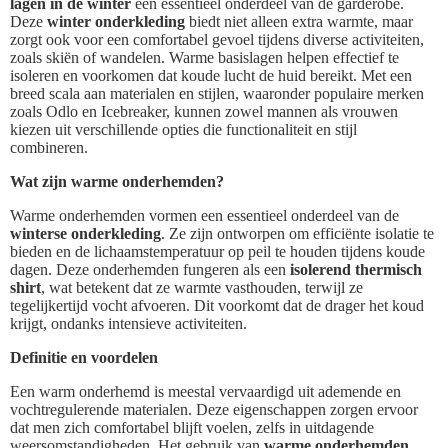
lagen in de winter
een essentieel onderdeel van de garderobe.
Deze
winter onderkleding
biedt niet alleen extra warmte, maar
zorgt ook voor een comfortabel gevoel tijdens diverse activiteiten,
zoals skiën of wandelen. Warme basislagen helpen effectief te
isoleren en voorkomen dat koude lucht de huid bereikt. Met een
breed scala aan materialen en stijlen, waaronder populaire merken
zoals Odlo en Icebreaker, kunnen zowel mannen als vrouwen
kiezen uit verschillende opties die functionaliteit en stijl
combineren.
Wat zijn warme onderhemden?
Warme onderhemden vormen een essentieel onderdeel van de
winterse onderkleding
. Ze zijn ontworpen om efficiënte isolatie te
bieden en de lichaamstemperatuur op peil te houden tijdens koude
dagen. Deze onderhemden fungeren als een
isolerend thermisch
shirt
, wat betekent dat ze warmte vasthouden, terwijl ze
tegelijkertijd vocht afvoeren. Dit voorkomt dat de drager het koud
krijgt, ondanks intensieve activiteiten.
Definitie en voordelen
Een warm onderhemd is meestal vervaardigd uit ademende en
vochtregulerende materialen. Deze eigenschappen zorgen ervoor
dat men zich comfortabel blijft voelen, zelfs in uitdagende
weersomstandigheden. Het gebruik van
warme onderhemden