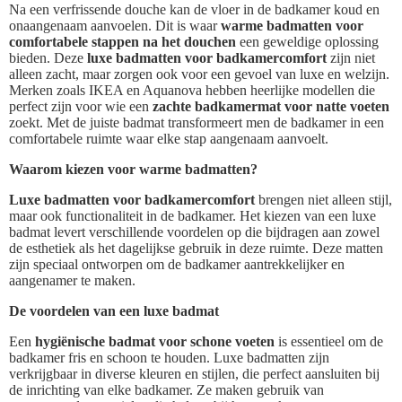
Na een verfrissende douche kan de vloer in de badkamer koud en
onaangenaam aanvoelen. Dit is waar
warme badmatten voor
comfortabele stappen na het douchen
een geweldige oplossing
bieden. Deze
luxe badmatten voor badkamercomfort
zijn niet
alleen zacht, maar zorgen ook voor een gevoel van luxe en welzijn.
Merken zoals IKEA en Aquanova hebben heerlijke modellen die
perfect zijn voor wie een
zachte badkamermat voor natte voeten
zoekt. Met de juiste badmat transformeert men de badkamer in een
comfortabele ruimte waar elke stap aangenaam aanvoelt.
Waarom kiezen voor warme badmatten?
Luxe badmatten voor badkamercomfort
brengen niet alleen stijl,
maar ook functionaliteit in de badkamer. Het kiezen van een luxe
badmat levert verschillende voordelen op die bijdragen aan zowel
de esthetiek als het dagelijkse gebruik in deze ruimte. Deze matten
zijn speciaal ontworpen om de badkamer aantrekkelijker en
aangenamer te maken.
De voordelen van een luxe badmat
Een
hygiënische badmat voor schone voeten
is essentieel om de
badkamer fris en schoon te houden. Luxe badmatten zijn
verkrijgbaar in diverse kleuren en stijlen, die perfect aansluiten bij
de inrichting van elke badkamer. Ze maken gebruik van