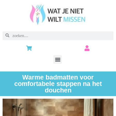
Warme badmatten voor
comfortabele stappen na het
douchen