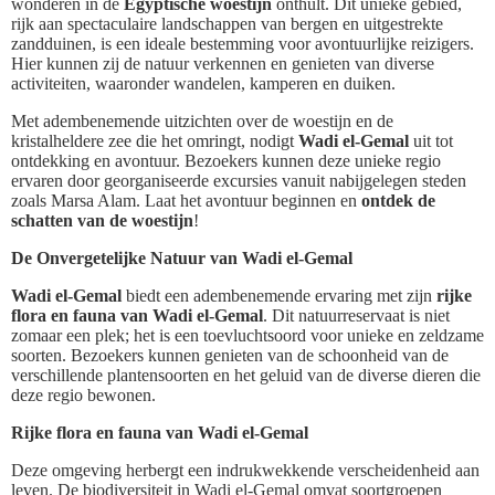
wonderen in de
Egyptische woestijn
onthult. Dit unieke gebied,
rijk aan spectaculaire landschappen van bergen en uitgestrekte
zandduinen, is een ideale bestemming voor avontuurlijke reizigers.
Hier kunnen zij de natuur verkennen en genieten van diverse
activiteiten, waaronder wandelen, kamperen en duiken.
Met adembenemende uitzichten over de woestijn en de
kristalheldere zee die het omringt, nodigt
Wadi el-Gemal
uit tot
ontdekking en avontuur. Bezoekers kunnen deze unieke regio
ervaren door georganiseerde excursies vanuit nabijgelegen steden
zoals Marsa Alam. Laat het avontuur beginnen en
ontdek de
schatten van de woestijn
!
De Onvergetelijke Natuur van Wadi el-Gemal
Wadi el-Gemal
biedt een adembenemende ervaring met zijn
rijke
flora en fauna van Wadi el-Gemal
. Dit natuurreservaat is niet
zomaar een plek; het is een toevluchtsoord voor unieke en zeldzame
soorten. Bezoekers kunnen genieten van de schoonheid van de
verschillende plantensoorten en het geluid van de diverse dieren die
deze regio bewonen.
Rijke flora en fauna van Wadi el-Gemal
Deze omgeving herbergt een indrukwekkende verscheidenheid aan
leven. De biodiversiteit in Wadi el-Gemal omvat soortgroepen