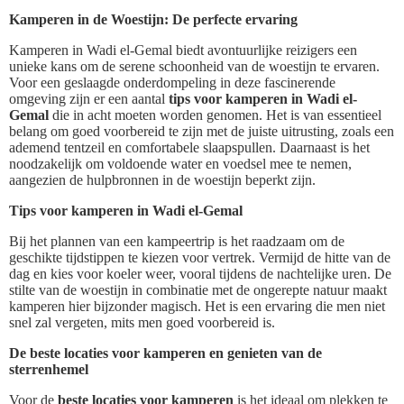
Kamperen in de Woestijn: De perfecte ervaring
Kamperen in Wadi el-Gemal biedt avontuurlijke reizigers een
unieke kans om de serene schoonheid van de woestijn te ervaren.
Voor een geslaagde onderdompeling in deze fascinerende
omgeving zijn er een aantal
tips voor kamperen in Wadi el-
Gemal
die in acht moeten worden genomen. Het is van essentieel
belang om goed voorbereid te zijn met de juiste uitrusting, zoals een
ademend tentzeil en comfortabele slaapspullen. Daarnaast is het
noodzakelijk om voldoende water en voedsel mee te nemen,
aangezien de hulpbronnen in de woestijn beperkt zijn.
Tips voor kamperen in Wadi el-Gemal
Bij het plannen van een kampeertrip is het raadzaam om de
geschikte tijdstippen te kiezen voor vertrek. Vermijd de hitte van de
dag en kies voor koeler weer, vooral tijdens de nachtelijke uren. De
stilte van de woestijn in combinatie met de ongerepte natuur maakt
kamperen hier bijzonder magisch. Het is een ervaring die men niet
snel zal vergeten, mits men goed voorbereid is.
De beste locaties voor kamperen en genieten van de
sterrenhemel
Voor de
beste locaties voor kamperen
is het ideaal om plekken te