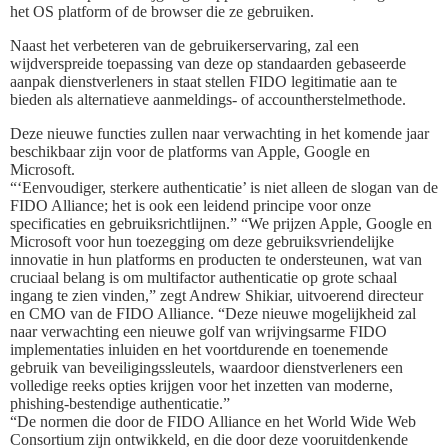
het OS platform of de browser die ze gebruiken.
Naast het verbeteren van de gebruikerservaring, zal een
wijdverspreide toepassing van deze op standaarden gebaseerde
aanpak dienstverleners in staat stellen FIDO legitimatie aan te
bieden als alternatieve aanmeldings- of accountherstelmethode.
Deze nieuwe functies zullen naar verwachting in het komende jaar
beschikbaar zijn voor de platforms van Apple, Google en
Microsoft.
“‘Eenvoudiger, sterkere authenticatie’ is niet alleen de slogan van de
FIDO Alliance; het is ook een leidend principe voor onze
specificaties en gebruiksrichtlijnen.” “We prijzen Apple, Google en
Microsoft voor hun toezegging om deze gebruiksvriendelijke
innovatie in hun platforms en producten te ondersteunen, wat van
cruciaal belang is om multifactor authenticatie op grote schaal
ingang te zien vinden,” zegt Andrew Shikiar, uitvoerend directeur
en CMO van de FIDO Alliance. “Deze nieuwe mogelijkheid zal
naar verwachting een nieuwe golf van wrijvingsarme FIDO
implementaties inluiden en het voortdurende en toenemende
gebruik van beveiligingssleutels, waardoor dienstverleners een
volledige reeks opties krijgen voor het inzetten van moderne,
phishing-bestendige authenticatie.”
“De normen die door de FIDO Alliance en het World Wide Web
Consortium zijn ontwikkeld, en die door deze vooruitdenkende