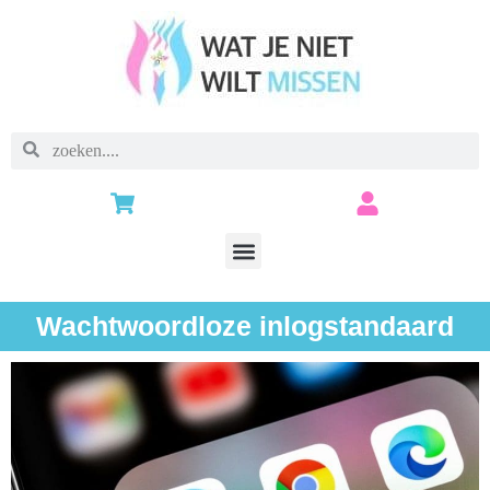
Wachtwoordloze inlogstandaard