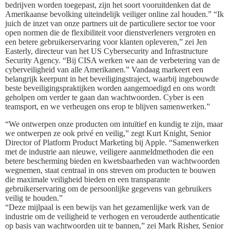
bedrijven worden toegepast, zijn het soort vooruitdenken dat de
Amerikaanse bevolking uiteindelijk veiliger online zal houden.” “Ik
juich de inzet van onze partners uit de particuliere sector toe voor
open normen die de flexibiliteit voor dienstverleners vergroten en
een betere gebruikerservaring voor klanten opleveren,” zei Jen
Easterly, directeur van het US Cybersecurity and Infrastructure
Security Agency. “Bij CISA werken we aan de verbetering van de
cyberveiligheid van alle Amerikanen.” Vandaag markeert een
belangrijk keerpunt in het beveiligingstraject, waarbij ingebouwde
beste beveiligingspraktijken worden aangemoedigd en ons wordt
geholpen om verder te gaan dan wachtwoorden. Cyber is een
teamsport, en we verheugen ons erop te blijven samenwerken.”
“We ontwerpen onze producten om intuïtief en kundig te zijn, maar
we ontwerpen ze ook privé en veilig,” zegt Kurt Knight, Senior
Director of Platform Product Marketing bij Apple. “Samenwerken
met de industrie aan nieuwe, veiligere aanmeldmethoden die een
betere bescherming bieden en kwetsbaarheden van wachtwoorden
wegnemen, staat centraal in ons streven om producten te bouwen
die maximale veiligheid bieden en een transparante
gebruikerservaring om de persoonlijke gegevens van gebruikers
veilig te houden.”
“Deze mijlpaal is een bewijs van het gezamenlijke werk van de
industrie om de veiligheid te verhogen en verouderde authenticatie
op basis van wachtwoorden uit te bannen,” zei Mark Risher, Senior