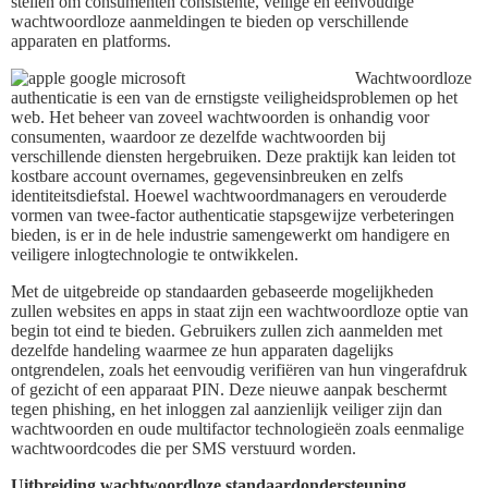
stellen om consumenten consistente, veilige en eenvoudige
wachtwoordloze aanmeldingen te bieden op verschillende
apparaten en platforms.
Wachtwoordloze
authenticatie is een van de ernstigste veiligheidsproblemen op het
web. Het beheer van zoveel wachtwoorden is onhandig voor
consumenten, waardoor ze dezelfde wachtwoorden bij
verschillende diensten hergebruiken. Deze praktijk kan leiden tot
kostbare account overnames, gegevensinbreuken en zelfs
identiteitsdiefstal. Hoewel wachtwoordmanagers en verouderde
vormen van twee-factor authenticatie stapsgewijze verbeteringen
bieden, is er in de hele industrie samengewerkt om handigere en
veiligere inlogtechnologie te ontwikkelen.
Met de uitgebreide op standaarden gebaseerde mogelijkheden
zullen websites en apps in staat zijn een wachtwoordloze optie van
begin tot eind te bieden. Gebruikers zullen zich aanmelden met
dezelfde handeling waarmee ze hun apparaten dagelijks
ontgrendelen, zoals het eenvoudig verifiëren van hun vingerafdruk
of gezicht of een apparaat PIN. Deze nieuwe aanpak beschermt
tegen phishing, en het inloggen zal aanzienlijk veiliger zijn dan
wachtwoorden en oude multifactor technologieën zoals eenmalige
wachtwoordcodes die per SMS verstuurd worden.
Uitbreiding wachtwoordloze standaardondersteuning