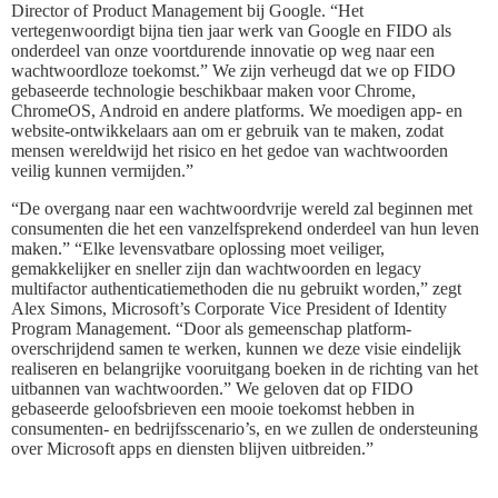
Director of Product Management bij Google. “Het
vertegenwoordigt bijna tien jaar werk van Google en FIDO als
onderdeel van onze voortdurende innovatie op weg naar een
wachtwoordloze toekomst.” We zijn verheugd dat we op FIDO
gebaseerde technologie beschikbaar maken voor Chrome,
ChromeOS, Android en andere platforms. We moedigen app- en
website-ontwikkelaars aan om er gebruik van te maken, zodat
mensen wereldwijd het risico en het gedoe van wachtwoorden
veilig kunnen vermijden.”
“De overgang naar een wachtwoordvrije wereld zal beginnen met
consumenten die het een vanzelfsprekend onderdeel van hun leven
maken.” “Elke levensvatbare oplossing moet veiliger,
gemakkelijker en sneller zijn dan wachtwoorden en legacy
multifactor authenticatiemethoden die nu gebruikt worden,” zegt
Alex Simons, Microsoft’s Corporate Vice President of Identity
Program Management. “Door als gemeenschap platform-
overschrijdend samen te werken, kunnen we deze visie eindelijk
realiseren en belangrijke vooruitgang boeken in de richting van het
uitbannen van wachtwoorden.” We geloven dat op FIDO
gebaseerde geloofsbrieven een mooie toekomst hebben in
consumenten- en bedrijfsscenario’s, en we zullen de ondersteuning
over Microsoft apps en diensten blijven uitbreiden.”