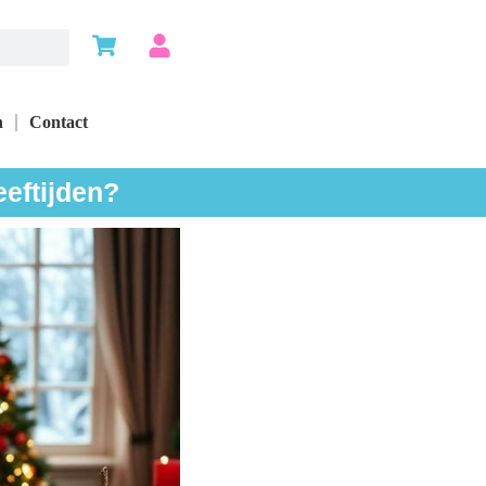
n
Contact
eeftijden?