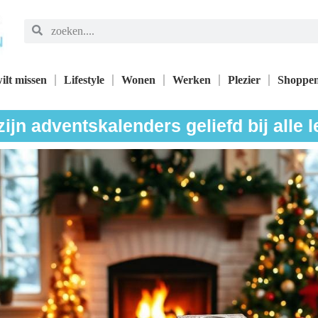
ilt missen
Lifestyle
Wonen
Werken
Plezier
Shoppe
jn adventskalenders geliefd bij alle l