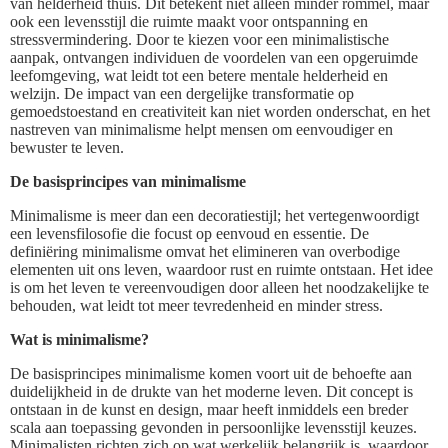
van helderheid thuis. Dit betekent niet alleen minder rommel, maar
ook een levensstijl die ruimte maakt voor ontspanning en
stressvermindering. Door te kiezen voor een minimalistische
aanpak, ontvangen individuen de voordelen van een opgeruimde
leefomgeving, wat leidt tot een betere mentale helderheid en
welzijn. De impact van een dergelijke transformatie op
gemoedstoestand en creativiteit kan niet worden onderschat, en het
nastreven van minimalisme helpt mensen om eenvoudiger en
bewuster te leven.
De basisprincipes van minimalisme
Minimalisme is meer dan een decoratiestijl; het vertegenwoordigt
een levensfilosofie die focust op eenvoud en essentie. De
definiëring minimalisme omvat het elimineren van overbodige
elementen uit ons leven, waardoor rust en ruimte ontstaan. Het idee
is om het leven te vereenvoudigen door alleen het noodzakelijke te
behouden, wat leidt tot meer tevredenheid en minder stress.
Wat is minimalisme?
De basisprincipes minimalisme komen voort uit de behoefte aan
duidelijkheid in de drukte van het moderne leven. Dit concept is
ontstaan in de kunst en design, maar heeft inmiddels een breder
scala aan toepassing gevonden in persoonlijke levensstijl keuzes.
Minimalisten richten zich op wat werkelijk belangrijk is, waardoor