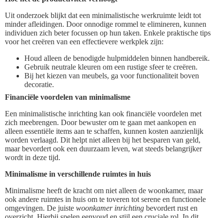
Uit onderzoek blijkt dat een minimalistische werkruimte leidt tot
minder afleidingen. Door onnodige rommel te elimineren, kunnen
individuen zich beter focussen op hun taken. Enkele praktische tips
voor het creëren van een effectievere werkplek zijn:
Houd alleen de benodigde hulpmiddelen binnen handbereik.
Gebruik neutrale kleuren om een rustige sfeer te creëren.
Bij het kiezen van meubels, ga voor functionaliteit boven
decoratie.
Financiële voordelen van minimalisme
Een minimalistische inrichting kan ook financiële voordelen met
zich meebrengen. Door bewuster om te gaan met aankopen en
alleen essentiële items aan te schaffen, kunnen kosten aanzienlijk
worden verlaagd. Dit helpt niet alleen bij het besparen van geld,
maar bevordert ook een duurzaam leven, wat steeds belangrijker
wordt in deze tijd.
Minimalisme in verschillende ruimtes in huis
Minimalisme heeft de kracht om niet alleen de woonkamer, maar
ook andere ruimtes in huis om te toveren tot serene en functionele
omgevingen. De juiste
woonkamer inrichting
bevordert rust en
overzicht. Hierbij spelen eenvoud en stijl een cruciale rol. In dit