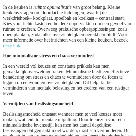
In de keuken is
ruimte optimalisatie
van groot belang. Kleine
keukens vragen om doordachte indelingen, waarbij de
werkdriehoek– kookplaat, spoelbak en koelkast – centraal staat.
Kies voor lichte kasten en heldere oppervlakten om een gevoel van
ruimte te creëren. Overweeg praktische opbergoplossingen, zoals
open planken, zodat alles overzichtelijk en bereikbaar blijft. Voor
meer informatie over het inrichten van een kleine keuken, bezoek
deze link
.
Hoe minimalisme stress en chaos vermindert
In een wereld vol keuzes en constante prikkels kan men
gemakkelijk overweldigd raken. Minimalisme biedt een effectieve
benadering om stress en chaos te verminderen door de focus te
leggen op eenvoud en overzichtelijkheid. Dit helpt bij het
verminderen van mentale belasting en het creëren van een rustiger
leven.
Vermijden van beslissingsmoeheid
Beslissingsmoeheid ontstaat wanneer men te veel keuzes moet
maken, wat leidt tot mentale uitputting. Door te kiezen voor een
minimalistische levensstijl, kan men het aantal dagelijkse
beslissingen dat gemaakt moet worden, drastisch verminderen. Dit
resulteert in een grotere tevredenheid en een geest die minder belast