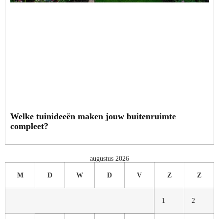
Welke tuinideeën maken jouw buitenruimte
compleet?
augustus 2026
M
D
W
D
V
Z
Z
1
2