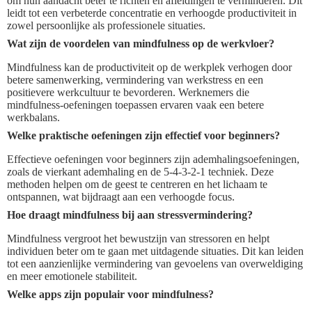
om hun aandacht beter te richten en afleidingen te verminderen. Dit
leidt tot een verbeterde concentratie en verhoogde productiviteit in
zowel persoonlijke als professionele situaties.
Wat zijn de voordelen van mindfulness op de werkvloer?
Mindfulness kan de productiviteit op de werkplek verhogen door
betere samenwerking, vermindering van werkstress en een
positievere werkcultuur te bevorderen. Werknemers die
mindfulness-oefeningen toepassen ervaren vaak een betere
werkbalans.
Welke praktische oefeningen zijn effectief voor beginners?
Effectieve oefeningen voor beginners zijn ademhalingsoefeningen,
zoals de vierkant ademhaling en de 5-4-3-2-1 techniek. Deze
methoden helpen om de geest te centreren en het lichaam te
ontspannen, wat bijdraagt aan een verhoogde focus.
Hoe draagt mindfulness bij aan stressvermindering?
Mindfulness vergroot het bewustzijn van stressoren en helpt
individuen beter om te gaan met uitdagende situaties. Dit kan leiden
tot een aanzienlijke vermindering van gevoelens van overweldiging
en meer emotionele stabiliteit.
Welke apps zijn populair voor mindfulness?