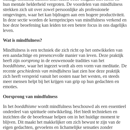
hun mentale helderheid vergroten. De voordelen van mindfulness
strekken zich uit over zowel persoonlijke als professionele
omgevingen, waar het kan bijdragen aan een hogere productiviteit.
In deze sectie worden de kernprincipes van mindfulness verkend en
hoe deze beoefening kan leiden tot een betere focus in ons dagelijks
leven.
Wat is mindfulness?
Mindfulness is een techniek die zich richt op het ontwikkelen van
een aandachtige en presencevolle manier van leven. Deze praktijk
heeft zijn
oorsprong
in de eeuwenoude tradities van het
boeddhisme
, waar het ingezet wordt als een vorm van meditatie. De
recente
geschiedenis van mindfulness
laat zien hoe deze praktijk
zich heeft verspreid vanuit het oosten naar het westen, en steeds
meer mensen helpt bij het krijgen van grip op hun gedachten en
emoties.
Oorsprong van mindfulness
In het
boeddhisme
wordt mindfulness beschouwd als een essentieel
onderdeel van spirituele ontwikkeling. Het biedt technieken en
inzichten die de beoefenaar helpen om in het huidige moment te
blijven. Dit maakt het makkelijker om zich bewust te zijn van de
eigen gedachten, gevoelens en lichamelijke sensaties zonder