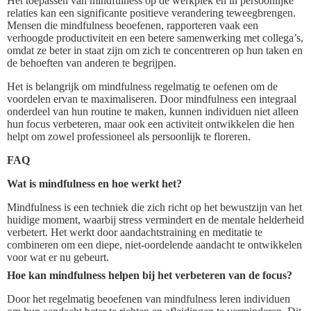
Het toepassen van mindfulness op de werkplek en in persoonlijke
relaties kan een significante positieve verandering teweegbrengen.
Mensen die mindfulness beoefenen, rapporteren vaak een
verhoogde productiviteit en een betere samenwerking met collega’s,
omdat ze beter in staat zijn om zich te concentreren op hun taken en
de behoeften van anderen te begrijpen.
Het is belangrijk om mindfulness regelmatig te oefenen om de
voordelen ervan te maximaliseren. Door mindfulness een integraal
onderdeel van hun routine te maken, kunnen individuen niet alleen
hun focus verbeteren, maar ook een activiteit ontwikkelen die hen
helpt om zowel professioneel als persoonlijk te floreren.
FAQ
Wat is mindfulness en hoe werkt het?
Mindfulness is een techniek die zich richt op het bewustzijn van het
huidige moment, waarbij stress vermindert en de mentale helderheid
verbetert. Het werkt door aandachtstraining en meditatie te
combineren om een diepe, niet-oordelende aandacht te ontwikkelen
voor wat er nu gebeurt.
Hoe kan mindfulness helpen bij het verbeteren van de focus?
Door het regelmatig beoefenen van mindfulness leren individuen