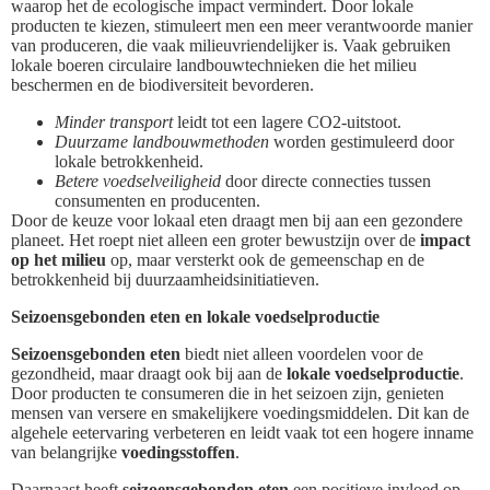
waarop het de ecologische impact vermindert. Door lokale
producten te kiezen, stimuleert men een meer verantwoorde manier
van produceren, die vaak milieuvriendelijker is. Vaak gebruiken
lokale boeren circulaire landbouwtechnieken die het milieu
beschermen en de biodiversiteit bevorderen.
Minder transport
leidt tot een lagere CO2-uitstoot.
Duurzame landbouwmethoden
worden gestimuleerd door
lokale betrokkenheid.
Betere voedselveiligheid
door directe connecties tussen
consumenten en producenten.
Door de keuze voor lokaal eten draagt men bij aan een gezondere
planeet. Het roept niet alleen een groter bewustzijn over de
impact
op het milieu
op, maar versterkt ook de gemeenschap en de
betrokkenheid bij duurzaamheidsinitiatieven.
Seizoensgebonden eten en lokale voedselproductie
Seizoensgebonden eten
biedt niet alleen voordelen voor de
gezondheid, maar draagt ook bij aan de
lokale voedselproductie
.
Door producten te consumeren die in het seizoen zijn, genieten
mensen van versere en smakelijkere voedingsmiddelen. Dit kan de
algehele eetervaring verbeteren en leidt vaak tot een hogere inname
van belangrijke
voedingsstoffen
.
Daarnaast heeft
seizoensgebonden eten
een positieve invloed op