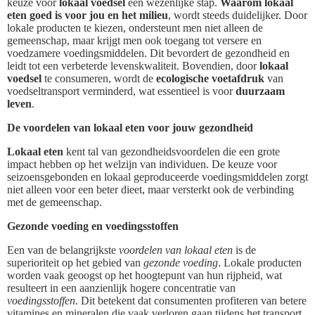
keuze voor
lokaal voedsel
een wezenlijke stap.
Waarom lokaal
eten goed is voor jou en het milieu
, wordt steeds duidelijker. Door
lokale producten te kiezen, ondersteunt men niet alleen de
gemeenschap, maar krijgt men ook toegang tot versere en
voedzamere voedingsmiddelen. Dit bevordert de gezondheid en
leidt tot een verbeterde levenskwaliteit. Bovendien, door
lokaal
voedsel
te consumeren, wordt de
ecologische voetafdruk
van
voedseltransport verminderd, wat essentieel is voor
duurzaam
leven
.
De voordelen van lokaal eten voor jouw gezondheid
Lokaal eten
kent tal van gezondheidsvoordelen die een grote
impact hebben op het welzijn van individuen. De keuze voor
seizoensgebonden en lokaal geproduceerde voedingsmiddelen zorgt
niet alleen voor een beter dieet, maar versterkt ook de verbinding
met de gemeenschap.
Gezonde voeding en voedingsstoffen
Een van de belangrijkste
voordelen van lokaal eten
is de
superioriteit op het gebied van
gezonde voeding
. Lokale producten
worden vaak geoogst op het hoogtepunt van hun rijpheid, wat
resulteert in een aanzienlijk hogere concentratie van
voedingsstoffen
. Dit betekent dat consumenten profiteren van betere
vitamines en mineralen die vaak verloren gaan tijdens het transport