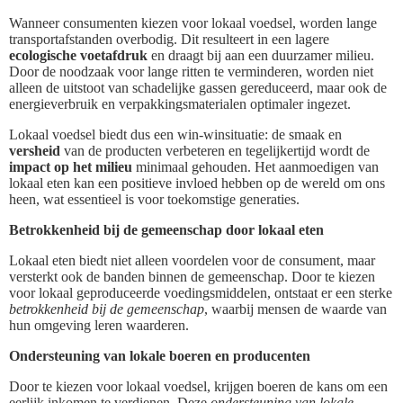
Wanneer consumenten kiezen voor lokaal voedsel, worden lange
transportafstanden overbodig. Dit resulteert in een lagere
ecologische voetafdruk
en draagt bij aan een duurzamer milieu.
Door de noodzaak voor lange ritten te verminderen, worden niet
alleen de uitstoot van schadelijke gassen gereduceerd, maar ook de
energieverbruik en verpakkingsmaterialen optimaler ingezet.
Lokaal voedsel biedt dus een win-winsituatie: de smaak en
versheid
van de producten verbeteren en tegelijkertijd wordt de
impact op het milieu
minimaal gehouden. Het aanmoedigen van
lokaal eten kan een positieve invloed hebben op de wereld om ons
heen, wat essentieel is voor toekomstige generaties.
Betrokkenheid bij de gemeenschap door lokaal eten
Lokaal eten biedt niet alleen voordelen voor de consument, maar
versterkt ook de banden binnen de gemeenschap. Door te kiezen
voor lokaal geproduceerde voedingsmiddelen, ontstaat er een sterke
betrokkenheid bij de gemeenschap
, waarbij mensen de waarde van
hun omgeving leren waarderen.
Ondersteuning van lokale boeren en producenten
Door te kiezen voor lokaal voedsel, krijgen boeren de kans om een
eerlijk inkomen te verdienen. Deze
ondersteuning van lokale