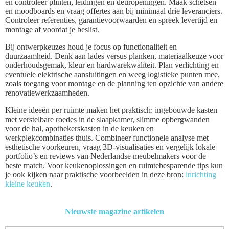
en controleer plinten, leidingen en deuropeningen. Maak schetsen
en moodboards en vraag offertes aan bij minimaal drie leveranciers.
Controleer referenties, garantievoorwaarden en spreek levertijd en
montage af voordat je beslist.
Bij ontwerpkeuzes houd je focus op functionaliteit en
duurzaamheid. Denk aan lades versus planken, materiaalkeuze voor
onderhoudsgemak, kleur en hardwarekwaliteit. Plan verlichting en
eventuele elektrische aansluitingen en weeg logistieke punten mee,
zoals toegang voor montage en de planning ten opzichte van andere
renovatiewerkzaamheden.
Kleine ideeën per ruimte maken het praktisch: ingebouwde kasten
met verstelbare roedes in de slaapkamer, slimme opbergwanden
voor de hal, apothekerskasten in de keuken en
werkplekcombinaties thuis. Combineer functionele analyse met
esthetische voorkeuren, vraag 3D-visualisaties en vergelijk lokale
portfolio’s en reviews van Nederlandse meubelmakers voor de
beste match. Voor keukenoplossingen en ruimtebesparende tips kun
je ook kijken naar praktische voorbeelden in deze bron:
inrichting
kleine keuken
.
Nieuwste magazine artikelen