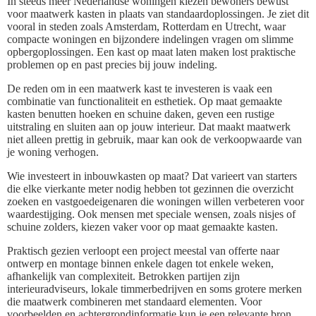
In steeds meer Nederlandse woningen kiezen bewoners bewust
voor maatwerk kasten in plaats van standaardoplossingen. Je ziet dit
vooral in steden zoals Amsterdam, Rotterdam en Utrecht, waar
compacte woningen en bijzondere indelingen vragen om slimme
opbergoplossingen. Een kast op maat laten maken lost praktische
problemen op en past precies bij jouw indeling.
De reden om in een maatwerk kast te investeren is vaak een
combinatie van functionaliteit en esthetiek. Op maat gemaakte
kasten benutten hoeken en schuine daken, geven een rustige
uitstraling en sluiten aan op jouw interieur. Dat maakt maatwerk
niet alleen prettig in gebruik, maar kan ook de verkoopwaarde van
je woning verhogen.
Wie investeert in inbouwkasten op maat? Dat varieert van starters
die elke vierkante meter nodig hebben tot gezinnen die overzicht
zoeken en vastgoedeigenaren die woningen willen verbeteren voor
waardestijging. Ook mensen met speciale wensen, zoals nisjes of
schuine zolders, kiezen vaker voor op maat gemaakte kasten.
Praktisch gezien verloopt een project meestal van offerte naar
ontwerp en montage binnen enkele dagen tot enkele weken,
afhankelijk van complexiteit. Betrokken partijen zijn
interieuradviseurs, lokale timmerbedrijven en soms grotere merken
die maatwerk combineren met standaard elementen. Voor
voorbeelden en achtergrondinformatie kun je een relevante bron