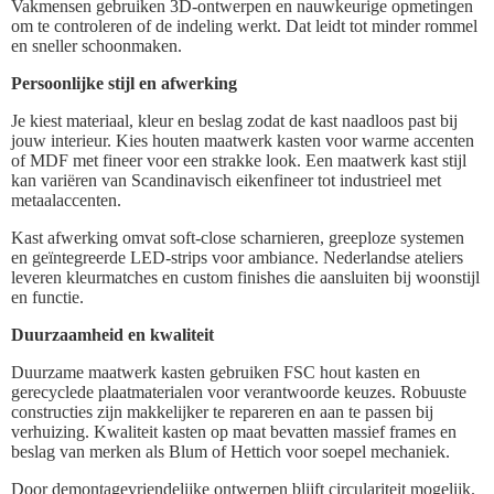
Vakmensen gebruiken 3D-ontwerpen en nauwkeurige opmetingen
om te controleren of de indeling werkt. Dat leidt tot minder rommel
en sneller schoonmaken.
Persoonlijke stijl en afwerking
Je kiest materiaal, kleur en beslag zodat de kast naadloos past bij
jouw interieur. Kies houten maatwerk kasten voor warme accenten
of MDF met fineer voor een strakke look. Een maatwerk kast stijl
kan variëren van Scandinavisch eikenfineer tot industrieel met
metaalaccenten.
Kast afwerking omvat soft-close scharnieren, greeploze systemen
en geïntegreerde LED-strips voor ambiance. Nederlandse ateliers
leveren kleurmatches en custom finishes die aansluiten bij woonstijl
en functie.
Duurzaamheid en kwaliteit
Duurzame maatwerk kasten gebruiken FSC hout kasten en
gerecyclede plaatmaterialen voor verantwoorde keuzes. Robuuste
constructies zijn makkelijker te repareren en aan te passen bij
verhuizing. Kwaliteit kasten op maat bevatten massief frames en
beslag van merken als Blum of Hettich voor soepel mechaniek.
Door demontagevriendelijke ontwerpen blijft circulariteit mogelijk.