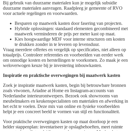
Bij gebruik van duurzame materialen kun je mogelijk subsidie
duurzame materialen aanvragen. Raadpleeg je gemeente of RVO
voor actuele regelingen en voorwaarden.
Besparen op maatwerk kasten door fasering van projecten.
Hybride oplossingen: standaard elementen gecombineerd met
maatwerk verminderen de prijs per meter kast op maat.
Kies hoogwaardige MDF voor interne structuren om kosten
te drukken zonder in te leveren op levensduur.
Vraag meerdere offertes en vergelijk op specificaties, niet alleen op
totaalprijs. Controleer referenties en voorbeelden van eerder werk
om onnodige kosten en herstellingen te voorkomen. Zo maak je een
weloverwogen keuze bij je investering inbouwkasten.
Inspiratie en praktische overwegingen bij maatwerk kasten
Zoek je inspiratie maatwerk kasten, begin bij betrouwbare bronnen
zoals vtwonen, Ariadne at Home en Instagram-accounts van
Nederlandse interieurontwerpers. Bezoek ook showrooms van
meubelmakers en keukenspecialisten om materialen en afwerking in
het echt te voelen. Deze mix van online en fysieke voorbeelden
helpt je een concreet beeld te vormen van stijl en functionaliteit.
Voor praktische overwegingen kasten op maat doorloop je een
helder stappenplan: inventariseer je opslagbehoeften, meet ruimte