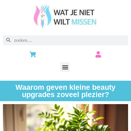
Waarom geven kleine beauty
upgrades zoveel plezier?