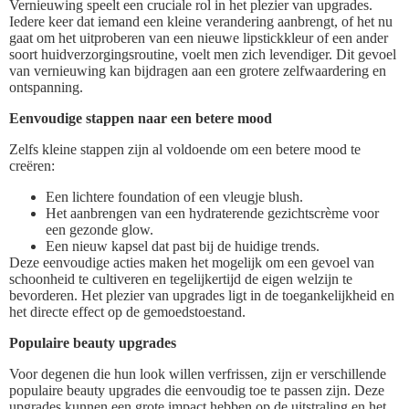
Vernieuwing speelt een cruciale rol in het plezier van upgrades.
Iedere keer dat iemand een kleine verandering aanbrengt, of het nu
gaat om het uitproberen van een nieuwe lipstickkleur of een ander
soort huidverzorgingsroutine, voelt men zich levendiger. Dit gevoel
van vernieuwing kan bijdragen aan een grotere zelfwaardering en
ontspanning.
Eenvoudige stappen naar een betere mood
Zelfs kleine stappen zijn al voldoende om een betere mood te
creëren:
Een lichtere foundation of een vleugje blush.
Het aanbrengen van een hydraterende gezichtscrème voor
een gezonde glow.
Een nieuw kapsel dat past bij de huidige trends.
Deze eenvoudige acties maken het mogelijk om een gevoel van
schoonheid te cultiveren en tegelijkertijd de eigen welzijn te
bevorderen. Het plezier van upgrades ligt in de toegankelijkheid en
het directe effect op de gemoedstoestand.
Populaire beauty upgrades
Voor degenen die hun look willen verfrissen, zijn er verschillende
populaire beauty upgrades die eenvoudig toe te passen zijn. Deze
upgrades kunnen een grote impact hebben op de uitstraling en het