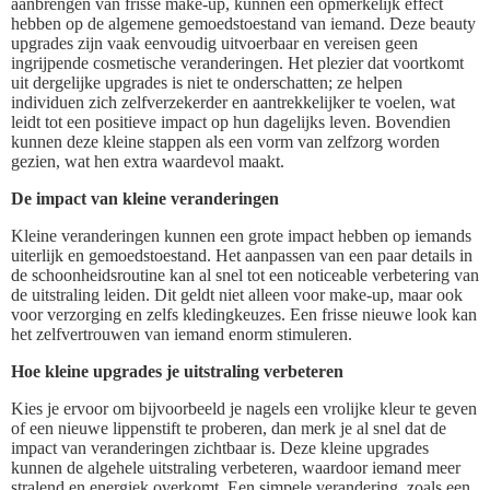
aanbrengen van frisse make-up, kunnen een opmerkelijk effect
hebben op de algemene gemoedstoestand van iemand. Deze beauty
upgrades zijn vaak eenvoudig uitvoerbaar en vereisen geen
ingrijpende cosmetische veranderingen. Het plezier dat voortkomt
uit dergelijke upgrades is niet te onderschatten; ze helpen
individuen zich zelfverzekerder en aantrekkelijker te voelen, wat
leidt tot een positieve impact op hun dagelijks leven. Bovendien
kunnen deze kleine stappen als een vorm van zelfzorg worden
gezien, wat hen extra waardevol maakt.
De impact van kleine veranderingen
Kleine veranderingen kunnen een grote impact hebben op iemands
uiterlijk en gemoedstoestand. Het aanpassen van een paar details in
de schoonheidsroutine kan al snel tot een noticeable verbetering van
de uitstraling leiden. Dit geldt niet alleen voor make-up, maar ook
voor verzorging en zelfs kledingkeuzes. Een frisse nieuwe look kan
het zelfvertrouwen van iemand enorm stimuleren.
Hoe kleine upgrades je uitstraling verbeteren
Kies je ervoor om bijvoorbeeld je nagels een vrolijke kleur te geven
of een nieuwe lippenstift te proberen, dan merk je al snel dat de
impact van veranderingen zichtbaar is. Deze kleine upgrades
kunnen de algehele uitstraling verbeteren, waardoor iemand meer
stralend en energiek overkomt. Een simpele verandering, zoals een