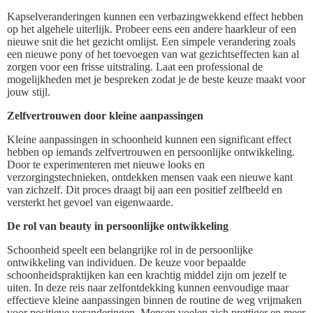
Kapselveranderingen kunnen een verbazingwekkend effect hebben
op het algehele uiterlijk. Probeer eens een andere haarkleur of een
nieuwe snit die het gezicht omlijst. Een simpele verandering zoals
een nieuwe pony of het toevoegen van wat gezichtseffecten kan al
zorgen voor een frisse uitstraling. Laat een professional de
mogelijkheden met je bespreken zodat je de beste keuze maakt voor
jouw stijl.
Zelfvertrouwen door kleine aanpassingen
Kleine aanpassingen in schoonheid kunnen een significant effect
hebben op iemands zelfvertrouwen en persoonlijke ontwikkeling.
Door te experimenteren met nieuwe looks en
verzorgingstechnieken, ontdekken mensen vaak een nieuwe kant
van zichzelf. Dit proces draagt bij aan een positief zelfbeeld en
versterkt het gevoel van eigenwaarde.
De rol van beauty in persoonlijke ontwikkeling
Schoonheid speelt een belangrijke rol in de persoonlijke
ontwikkeling van individuen. De keuze voor bepaalde
schoonheidspraktijken kan een krachtig middel zijn om jezelf te
uiten. In deze reis naar zelfontdekking kunnen eenvoudige maar
effectieve kleine aanpassingen binnen de routine de weg vrijmaken
voor positieve veranderingen. Mensen voelen zich prettiger en meer