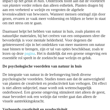
impact op het
geluk in huis
. Onderzoek toont aan dat de
voordelen
van planten
verder reiken dan alleen esthetiek. Planten dragen bij
aan een verbeterd
w welzijn
en vergroten de algehele
levenskwaliteit van bewoners. Wanneer mensen omringd zijn door
groen, ervaren ze vaak meer voldoening en blijken ze beter in staat
om met stress om te gaan.
Daarnaast helpt het hebben van natuur in huis, zoals planten en
natuurlijke materialen, bij het creëren van een ontspannen sfeer die
bevorderlijk is voor mentale helderheid. Voor degenen die
geïnteresseerd zijn in het ontdekken van meer manieren om natuur
naar binnen te brengen, zijn er tal van opties beschikbaar, zoals te
lezen op deze
pagina
. Het is duidelijk dat een groene omgeving een
essentiële rol speelt in de zoektocht naar welzijn en geluk.
De psychologische voordelen van natuur in huis
De integratie van natuur in de leefomgeving biedt diverse
psychologische voordelen. Studies tonen aan dat de aanwezigheid
van planten de creativiteit en productiviteit kan verhogen. Dit effect
is niet alleen subjectief, maar wordt ook wetenschappelijk
onderbouwd. Een groene omgeving stimuleert niet alleen de geest,
maar bevordert ook een welzijn dat verder gaat dan alleen de
visuele aantrekkingskracht.
Verhoogde creativiteit en productiviteit