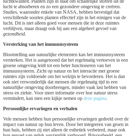
luchtkwaliteit. Planten zijn in staat om schadelijke stoffen uit de
lucht te absorberen en zo een gezondere omgeving te creëren.
Studies, waaronder enkele van NASA, hebben bevestigd dat
verschillende soorten planten effectief zijn in het reinigen van de
lucht. Dit is niet alleen goed voor mensen die in deze ruimtes
verblijven, maar draagt ook bij aan een algeheel gevoel van
gezondheid
.
Versterking van het immuunsysteem
Blootstelling aan natuurlijke elementen kan het immuunsysteem
versterken. Het is aangetoond dat het regelmatig vertoeven in een
groene omgeving leidt tot een beter functioneren van het
immuunsysteem. Zicht op natuur en het interactie met groene
ruimtes zijn voldoende om het welzijn te bevorderen. Het is dan
ook niet verwonderlijk dat mensen die regelmatig tijd in een
natuurlijke omgeving doorbrengen, minder vaak last hebben van
stress en ziekte. Voor meer informatie over hoe natuur stress
vermindert, kan men een kijkje nemen op
deze pagina
.
Persoonlijke ervaringen en verhalen
Vele mensen hebben hun persoonlijke ervaringen gedeeld over de
impact van natuur op hun leven. Door het integreren van groen in
hun huis, hebben zij niet alleen de esthetiek verbeterd, maar ook
hun gevoel van geluk aanzienlijk verhoogd. Bijvoorbeeld, een