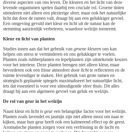
diverse aspecten van ons leven. De kleuren en het licht van deze
levende organismen spelen daarbij een cruciale rol. Groene tinten
stimuleren niet alleen een plezierige sfeer, maar ook het natuurlijke
licht dat door de ramen valt, draagt bij aan een gelukkiger gevoel.
Een omgeving gevuld met kleur en licht uit de natuur kan de
stemming aanzienlijk verbeteren, waardoor welzijn toeneemt.
Kleur en licht van planten
Studies tonen aan dat het gebruik van
groene kleuren
ons kan
helpen om stress te verminderen en ons gelukkiger te voelen.
Planten zoals rubberplanten en lepelplanten zijn uitstekende keuzes
voor het interieur. Deze planten brengen niet alleen kleur, maar
bevorderen ook een frisse atmosfeer door
licht
te reflecteren en de
ruimte levendiger te maken. Het gebruik van grote ramen en
strategisch geplaatste spiegels maximaliseert het natuurlijke licht,
iets dat essentieel is voor een uitnodigende sfeer thuis. Dit alles
draagt bij aan een algemeen gevoel van geluk en welzijn.
De rol van geur in het welzijn
Naast kleur en licht is
geur
een belangrijke factor voor het welzijn.
Planten zoals lavendel en jasmijn zijn niet alleen mooi om naar te
kijken, maar hun geur heeft ook een kalmerend effect op de geest.
Aromatische planten zorgen voor een verfrissing in de lucht en