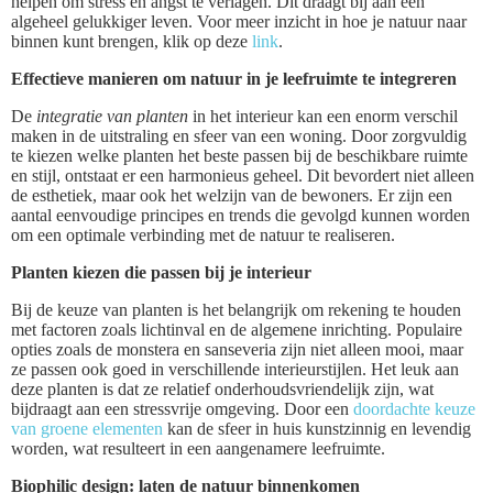
helpen om stress en angst te verlagen. Dit draagt bij aan een
algeheel gelukkiger leven. Voor meer inzicht in hoe je natuur naar
binnen kunt brengen, klik op deze
link
.
Effectieve manieren om natuur in je leefruimte te integreren
De
integratie van planten
in het interieur kan een enorm verschil
maken in de uitstraling en sfeer van een woning. Door zorgvuldig
te kiezen welke planten het beste passen bij de beschikbare ruimte
en stijl, ontstaat er een harmonieus geheel. Dit bevordert niet alleen
de esthetiek, maar ook het welzijn van de bewoners. Er zijn een
aantal eenvoudige principes en trends die gevolgd kunnen worden
om een optimale verbinding met de natuur te realiseren.
Planten kiezen die passen bij je interieur
Bij de keuze van planten is het belangrijk om rekening te houden
met factoren zoals lichtinval en de algemene inrichting. Populaire
opties zoals de monstera en sanseveria zijn niet alleen mooi, maar
ze passen ook goed in verschillende interieurstijlen. Het leuk aan
deze planten is dat ze relatief onderhoudsvriendelijk zijn, wat
bijdraagt aan een stressvrije omgeving. Door een
doordachte keuze
van groene elementen
kan de sfeer in huis kunstzinnig en levendig
worden, wat resulteert in een aangenamere leefruimte.
Biophilic design: laten de natuur binnenkomen