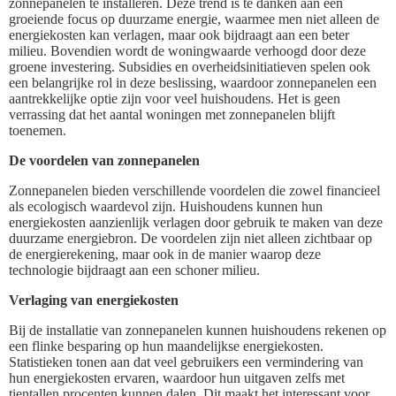
zonnepanelen te installeren. Deze trend is te danken aan een
groeiende focus op duurzame energie, waarmee men niet alleen de
energiekosten kan verlagen, maar ook bijdraagt aan een beter
milieu. Bovendien wordt de woningwaarde verhoogd door deze
groene investering. Subsidies en overheidsinitiatieven spelen ook
een belangrijke rol in deze beslissing, waardoor zonnepanelen een
aantrekkelijke optie zijn voor veel huishoudens. Het is geen
verrassing dat het aantal woningen met zonnepanelen blijft
toenemen.
De voordelen van zonnepanelen
Zonnepanelen bieden verschillende voordelen die zowel financieel
als ecologisch waardevol zijn. Huishoudens kunnen hun
energiekosten aanzienlijk verlagen door gebruik te maken van deze
duurzame energiebron. De voordelen zijn niet alleen zichtbaar op
de energierekening, maar ook in de manier waarop deze
technologie bijdraagt aan een schoner milieu.
Verlaging van energiekosten
Bij de installatie van zonnepanelen kunnen huishoudens rekenen op
een flinke besparing op hun maandelijkse energiekosten.
Statistieken tonen aan dat veel gebruikers een vermindering van
hun energiekosten ervaren, waardoor hun uitgaven zelfs met
tientallen procenten kunnen dalen. Dit maakt het interessant voor