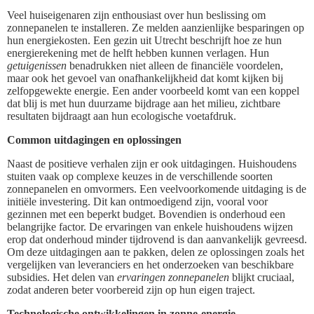
Veel huiseigenaren zijn enthousiast over hun beslissing om
zonnepanelen te installeren. Ze melden aanzienlijke besparingen op
hun energiekosten. Een gezin uit Utrecht beschrijft hoe ze hun
energierekening met de helft hebben kunnen verlagen. Hun
getuigenissen
benadrukken niet alleen de financiële voordelen,
maar ook het gevoel van onafhankelijkheid dat komt kijken bij
zelfopgewekte energie. Een ander voorbeeld komt van een koppel
dat blij is met hun duurzame bijdrage aan het milieu, zichtbare
resultaten bijdraagt aan hun ecologische voetafdruk.
Common uitdagingen en oplossingen
Naast de positieve verhalen zijn er ook uitdagingen. Huishoudens
stuiten vaak op complexe keuzes in de verschillende soorten
zonnepanelen en omvormers. Een veelvoorkomende uitdaging is de
initiële investering. Dit kan ontmoedigend zijn, vooral voor
gezinnen met een beperkt budget. Bovendien is onderhoud een
belangrijke factor. De ervaringen van enkele huishoudens wijzen
erop dat onderhoud minder tijdrovend is dan aanvankelijk gevreesd.
Om deze uitdagingen aan te pakken, delen ze oplossingen zoals het
vergelijken van leveranciers en het onderzoeken van beschikbare
subsidies. Het delen van
ervaringen zonnepanelen
blijkt cruciaal,
zodat anderen beter voorbereid zijn op hun eigen traject.
Technologische ontwikkelingen in zonne-energie