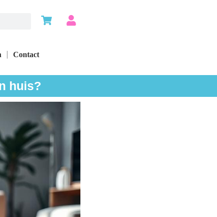
n
Contact
n huis?