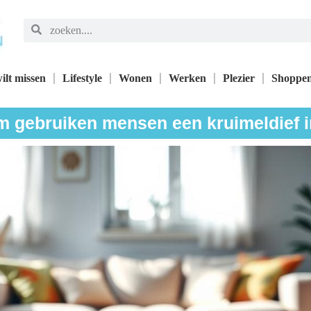
ilt missen
Lifestyle
Wonen
Werken
Plezier
Shoppe
 gebruiken mensen een kruimeldief i