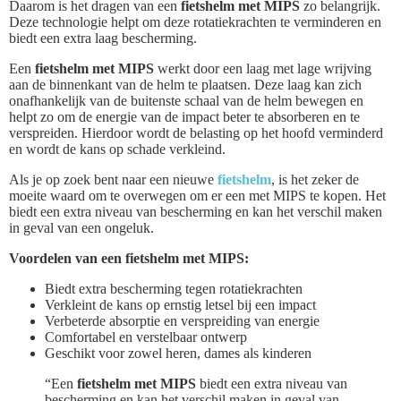
Daarom is het dragen van een
fietshelm met MIPS
zo belangrijk.
Deze technologie helpt om deze rotatiekrachten te verminderen en
biedt een extra laag bescherming.
Een
fietshelm met MIPS
werkt door een laag met lage wrijving
aan de binnenkant van de helm te plaatsen. Deze laag kan zich
onafhankelijk van de buitenste schaal van de helm bewegen en
helpt zo om de energie van de impact beter te absorberen en te
verspreiden. Hierdoor wordt de belasting op het hoofd verminderd
en wordt de kans op schade verkleind.
Als je op zoek bent naar een nieuwe
fietshelm
, is het zeker de
moeite waard om te overwegen om er een met MIPS te kopen. Het
biedt een extra niveau van bescherming en kan het verschil maken
in geval van een ongeluk.
Voordelen van een fietshelm met MIPS:
Biedt extra bescherming tegen rotatiekrachten
Verkleint de kans op ernstig letsel bij een impact
Verbeterde absorptie en verspreiding van energie
Comfortabel en verstelbaar ontwerp
Geschikt voor zowel heren, dames als kinderen
“Een
fietshelm met MIPS
biedt een extra niveau van
bescherming en kan het verschil maken in geval van