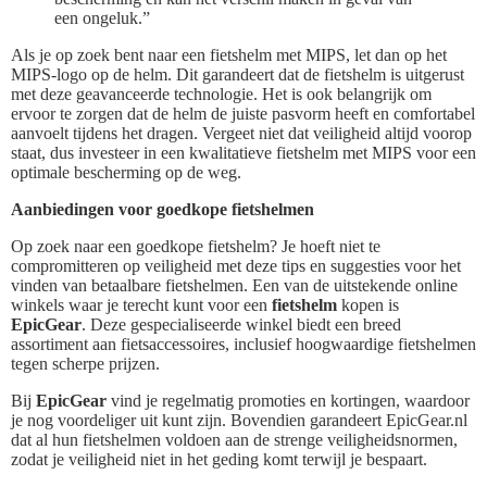
een ongeluk.”
Als je op zoek bent naar een fietshelm met MIPS, let dan op het
MIPS-logo op de helm. Dit garandeert dat de fietshelm is uitgerust
met deze geavanceerde technologie. Het is ook belangrijk om
ervoor te zorgen dat de helm de juiste pasvorm heeft en comfortabel
aanvoelt tijdens het dragen. Vergeet niet dat veiligheid altijd voorop
staat, dus investeer in een kwalitatieve fietshelm met MIPS voor een
optimale bescherming op de weg.
Aanbiedingen voor goedkope fietshelmen
Op zoek naar een goedkope fietshelm? Je hoeft niet te
compromitteren op veiligheid met deze tips en suggesties voor het
vinden van betaalbare fietshelmen. Een van de uitstekende online
winkels waar je terecht kunt voor een
fietshelm
kopen is
EpicGear
. Deze gespecialiseerde winkel biedt een breed
assortiment aan fietsaccessoires, inclusief hoogwaardige fietshelmen
tegen scherpe prijzen.
Bij
EpicGear
vind je regelmatig promoties en kortingen, waardoor
je nog voordeliger uit kunt zijn. Bovendien garandeert EpicGear.nl
dat al hun fietshelmen voldoen aan de strenge veiligheidsnormen,
zodat je veiligheid niet in het geding komt terwijl je bespaart.