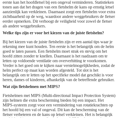
eerste kan het hoofdletsel bij een ongeval verminderen. Statistieken
tonen aan dat het dragen van een fietshelm de kans op ernstig letsel
aanzienlijk kan verkleinen. Daarnaast zorgt een fietshelm voor extra
zichtbaarheid op de weg, waardoor andere weggebruikers de fietser
eerder opmerken. Dit verhoogt de veiligheid voor zowel de fietser
als andere weggebruikers.
Welke tips zijn er voor het kiezen van de juiste fietshelm?
Bij het kiezen van de juiste fietshelm zijn er een aantal tips waar je
rekening mee kunt houden. Ten eerste is het belangrijk om de helm
goed te laten passen. Een fietshelm moet strak en stevig om het
hoofd zitten zonder te knellen. Daarnaast is het raadzaam om te
letten op voldoende ventilatie om oververhitting te voorkomen.
Verder is het goed om te kijken naar verstelmogelijkheden, zodat de
helm perfect op maat kan worden afgesteld. Tot slot is het
belangrijk om te letten op het specifieke model dat geschikt is voor
heren, dames of kinderen, afhankelijk van de betreffende gebruiker.
Wat zijn fietshelmen met MIPS?
Fietshelmen met MIPS (Multi-directional Impact Protection System)
zijn helmen die extra bescherming bieden bij een impact. Het
MIPS-systeem zorgt voor een vermindering van rotatiekrachten op
het hoofd bij een val of ongeval. Dit kan de bescherming van de
fietser verbeteren en de kans op letsel verkleinen. Het is belangrijk