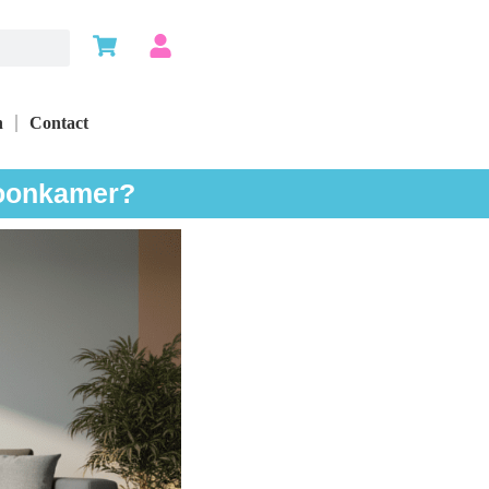
n
Contact
woonkamer?