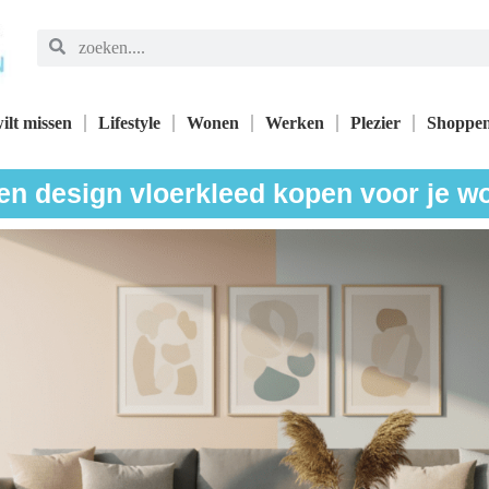
ilt missen
Lifestyle
Wonen
Werken
Plezier
Shoppe
n design vloerkleed kopen voor je 