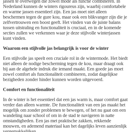
jassen te overwegen die zowel mode als functie combineren. In
Nederland kunnen de winters rigoureus zijn, waarbij comfortabele
en warme jassen essentieel zijn. Een jas moet niet alleen
beschermen tegen de gure kou, maar ook een blikvanger zijn die je
zelfvertrouwen een boost geeft. Het vinden van de juiste balans
tussen uitstraling en functionaliteit is cruciaal, en in de komende
secties zullen we verkennen waar je deze stijlvolle winterjassen
kunt vinden.
Waarom een stijlvolle jas belangrijk is voor de winter
Een stijlvolle jas speelt een cruciale rol in de wintermode. Het biedt
niet alleen de nodige bescherming tegen de kou, maar draagt ook
bij aan de algehele indruk die iemand maakt. Een goede jas moet
zowel comfort als functionaliteit combineren, zodat dagelijkse
bezigheden zonder hinder kunnen worden uitgevoerd.
Comfort en functionaliteit
In de winter is het essentieel dat een jas warm is, maar comfort gaat
verder dan alleen warmte. De functionaliteit van een jas maakt het
mogelijk om zonder problemen te bewegen, of het nu gaat om een
wandeling naar school of om in de stad te navigeren in natte
omstandigheden. Een jas met praktische zakken, rekkende
mouwen, en ademend materiaal kan het dagelijks leven aanzienlijk
vergemakkelijken.