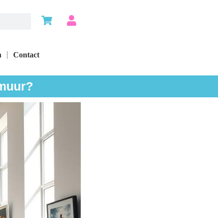
n
Contact
 muur?