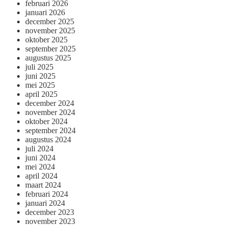
februari 2026
januari 2026
december 2025
november 2025
oktober 2025
september 2025
augustus 2025
juli 2025
juni 2025
mei 2025
april 2025
december 2024
november 2024
oktober 2024
september 2024
augustus 2024
juli 2024
juni 2024
mei 2024
april 2024
maart 2024
februari 2024
januari 2024
december 2023
november 2023