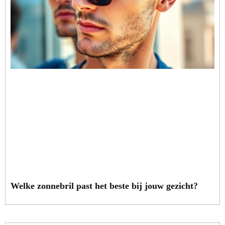
Welke zonnebril past het beste bij jouw gezicht?