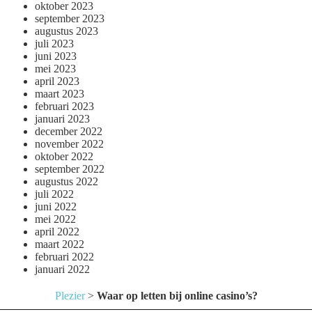
oktober 2023
september 2023
augustus 2023
juli 2023
juni 2023
mei 2023
april 2023
maart 2023
februari 2023
januari 2023
december 2022
november 2022
oktober 2022
september 2022
augustus 2022
juli 2022
juni 2022
mei 2022
april 2022
maart 2022
februari 2022
januari 2022
Plezier
>
Waar op letten bij online casino’s?