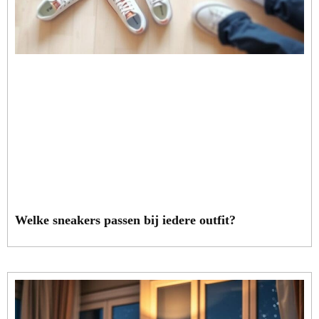
Welke sneakers passen bij iedere outfit?