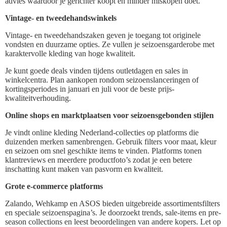
advies waardoor je gerichter koopt en minder miskopen doet.
Vintage- en tweedehandswinkels
Vintage- en tweedehandszaken geven je toegang tot originele
vondsten en duurzame opties. Ze vullen je seizoensgarderobe met
karaktervolle kleding van hoge kwaliteit.
Je kunt goede deals vinden tijdens outletdagen en sales in
winkelcentra. Plan aankopen rondom seizoenslanceringen of
kortingsperiodes in januari en juli voor de beste prijs-
kwaliteitverhouding.
Online shops en marktplaatsen voor seizoensgebonden stijlen
Je vindt online kleding Nederland-collecties op platforms die
duizenden merken samenbrengen. Gebruik filters voor maat, kleur
en seizoen om snel geschikte items te vinden. Platforms tonen
klantreviews en meerdere productfoto’s zodat je een betere
inschatting kunt maken van pasvorm en kwaliteit.
Grote e-commerce platforms
Zalando, Wehkamp en ASOS bieden uitgebreide assortimentsfilters
en speciale seizoenspagina’s. Je doorzoekt trends, sale-items en pre-
season collections en leest beoordelingen van andere kopers. Let op