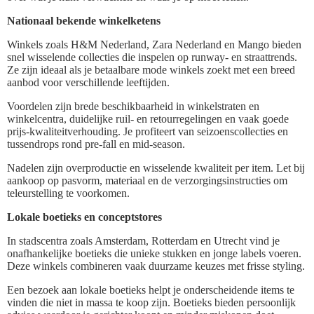
Nationaal bekende winkelketens
Winkels zoals H&M Nederland, Zara Nederland en Mango bieden
snel wisselende collecties die inspelen op runway- en straattrends.
Ze zijn ideaal als je betaalbare mode winkels zoekt met een breed
aanbod voor verschillende leeftijden.
Voordelen zijn brede beschikbaarheid in winkelstraten en
winkelcentra, duidelijke ruil- en retourregelingen en vaak goede
prijs-kwaliteitverhouding. Je profiteert van seizoenscollecties en
tussendrops rond pre-fall en mid-season.
Nadelen zijn overproductie en wisselende kwaliteit per item. Let bij
aankoop op pasvorm, materiaal en de verzorgingsinstructies om
teleurstelling te voorkomen.
Lokale boetieks en conceptstores
In stadscentra zoals Amsterdam, Rotterdam en Utrecht vind je
onafhankelijke boetieks die unieke stukken en jonge labels voeren.
Deze winkels combineren vaak duurzame keuzes met frisse styling.
Een bezoek aan lokale boetieks helpt je onderscheidende items te
vinden die niet in massa te koop zijn. Boetieks bieden persoonlijk