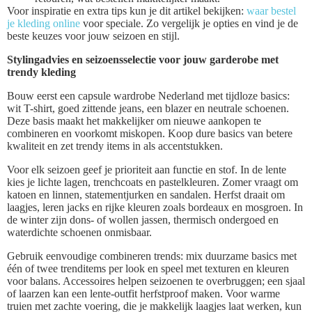
Voor inspiratie en extra tips kun je dit artikel bekijken:
waar bestel
je kleding online
voor speciale. Zo vergelijk je opties en vind je de
beste keuzes voor jouw seizoen en stijl.
Stylingadvies en seizoensselectie voor jouw garderobe met
trendy kleding
Bouw eerst een capsule wardrobe Nederland met tijdloze basics:
wit T-shirt, goed zittende jeans, een blazer en neutrale schoenen.
Deze basis maakt het makkelijker om nieuwe aankopen te
combineren en voorkomt miskopen. Koop dure basics van betere
kwaliteit en zet trendy items in als accentstukken.
Voor elk seizoen geef je prioriteit aan functie en stof. In de lente
kies je lichte lagen, trenchcoats en pastelkleuren. Zomer vraagt om
katoen en linnen, statementjurken en sandalen. Herfst draait om
laagjes, leren jacks en rijke kleuren zoals bordeaux en mosgroen. In
de winter zijn dons- of wollen jassen, thermisch ondergoed en
waterdichte schoenen onmisbaar.
Gebruik eenvoudige combineren trends: mix duurzame basics met
één of twee trenditems per look en speel met texturen en kleuren
voor balans. Accessoires helpen seizoenen te overbruggen; een sjaal
of laarzen kan een lente-outfit herfstproof maken. Voor warme
truien met zachte voering, die je makkelijk laagjes laat werken, kun