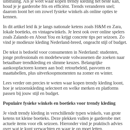
uitstraling. Als je weet waar kopen trendy kleding het beste kan,
houd je je garderobe fris en efficiënt. Trends veranderen snel;
daarom loont het om zowel fysieke winkels als online opties te
kennen.
In dit artikel leid ik je langs nationale ketens zoals H&M en Zara,
lokale boetieks, en vintagewinkels. Je leest ook over online spelers
zoals Zalando en About You en krijgt concrete tips per seizoen. Zo
vind je modieuze kleding Nederland-breed, ongeacht stijl of budget.
De tekst is bedoeld voor consumenten in Nederland: studenten,
jonge professionals en modebewuste volwassenen die zoeken naar
betaalbare trendkleding en slimme keuzes. Belangrijke
aankoopfactoren komen aan bod: retourbeleid, pasvorm en
maattabellen, plus uitverkoopmomenten na zomer en winter.
Lees verder om precies te weten waar kopen trendy kleding loont,
hoe je seizoenskleding selecteert en welke merken en platforms
passen bij jouw stijl en budget.
Populaire fysieke winkels en boetieks voor trendy kleding
Je vindt trendy kleding in verschillende typen winkels, van grote
ketens tot kleine boetieks. Deze plekken vullen je garderobe met
actuele items voor elk seizoen. Hieronder vind je praktisch advies
over wat je kunt verwachten en waar je op moet letten.