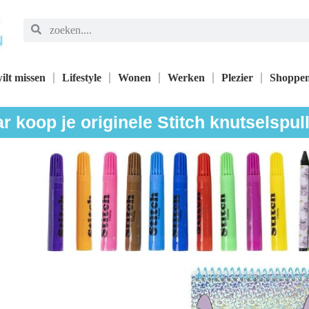
ilt missen
Lifestyle
Wonen
Werken
Plezier
Shoppe
r koop je originele Stitch knutselspul