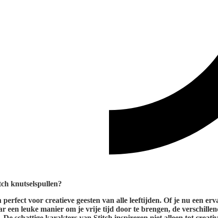
ch knutselspullen?
n perfect voor creatieve geesten van alle leeftijden. Of je nu een e
 een leuke manier om je vrije tijd door te brengen, de verschille
 De schattige karakters van Stitch inspireren niet alleen tot creati