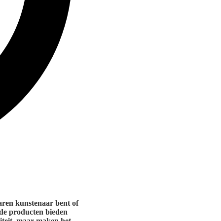
rvaren kunstenaar bent of
nde producten bieden
viteit, maar maken het