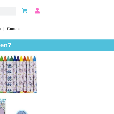
n
Contact
len?