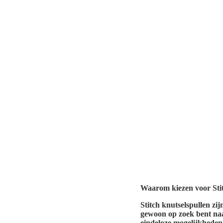
Waarom kiezen voor Stit
Stitch knutselspullen zij
gewoon op zoek bent naar
eindeloze mogelijkheden.