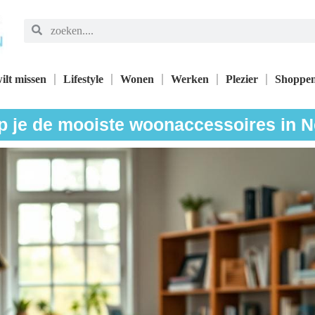
ilt missen
Lifestyle
Wonen
Werken
Plezier
Shoppe
 je de mooiste woonaccessoires in 